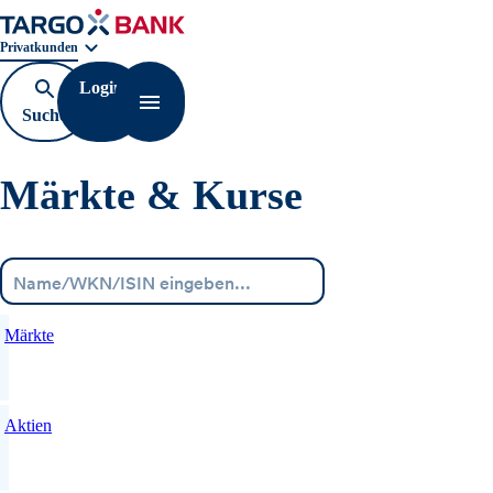
Geschäftsbereichnavigation. Aktuelle Auswahl:
Privatkunden
Login
Suche
Navigation öffnen
öffnen
Märkte & Kurse
Menü
Märkte
Aktien