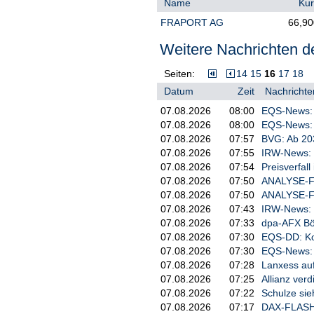
Name
Kur
2. Grund der Mitteilung

FRAPORT AG
66,90
     X    Erwerb bzw. Veräu
          Erwerb bzw. Veräu
Weitere Nachrichten de
          Änderung der Gesa
          Sonstiger Grund:

Seiten:
14
15
16
17
18
Datum
Zeit
Nachrichte
3. Angaben zum Mitteilungsp
07.08.2026
08:00
EQS-News: 
     Juristische Person: Fi
07.08.2026
08:00
EQS-News: s
     Registrierter Sitz, St
07.08.2026
07:57
BVG: Ab 20
07.08.2026
07:55
IRW-News: D
4. Namen der Aktionäre

07.08.2026
07:54
Preisverfal
mit 3% oder mehr Stimmrecht
07.08.2026
07:50
ANALYSE-FLA
07.08.2026
07:50
ANALYSE-FLA
07.08.2026
07:43
IRW-News: D
5. Datum der Schwellenberüh
07.08.2026
07:33
dpa-AFX Bör
07.08.2026
07:30
EQS-DD: Ko
     29.04.2026

07.08.2026
07:30
EQS-News: 
07.08.2026
07:28
Lanxess auf
6. Gesamtstimmrechtsanteile
07.08.2026
07:25
Allianz ver
07.08.2026
07:22
Schulze sie
                 Anteil    
07.08.2026
07:17
DAX-FLASH:
            Stimmrechte    