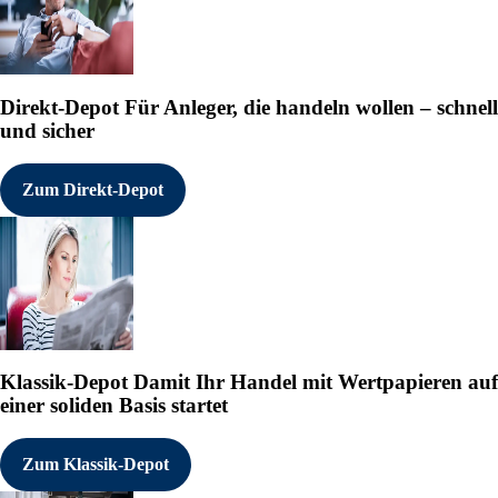
Datum der Hauptversammlung:
Gesamtstimmrechtsanteile (6
     Anteil Stimmrechte    
Direkt-Depot
Für Anleger, die handeln wollen – schnell
                      %    
und sicher
10. Sonstige Informationen:
Zum Direkt-Depot
Datum

     01.05.2026

---------------------------
18.05.2026 CET/CEST Die EQS
Klassik-Depot
Damit Ihr Handel mit Wertpapieren auf
Meldepflichten, Corporate N
einer soliden Basis startet
Originalinhalt anzeigen:

https://eqs-news.com/?origi
Zum Klassik-Depot
---------------------------