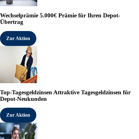
    Art des  Fällig-  Ausüb
    Instru-  keit /   zeitr
    ments    Verfall  Laufz
Wechselprämie
5.000€ Prämie für Ihren Depot-
                           
Übertrag
                           
8. Informationen in Bezug a
Zur Aktion
        Mitteilungspflichti
        Mitteilungspflichti
        Emittenten (1.) hal
        zugerechnet werden.
   X    Vollständige Kette 
        obersten beherrsche
        Unternehmen:

Top-Tagesgeldzinsen
Attraktive Tagesgeldzinsen für
    Unternehmen   Stimmrech
Depot-Neukunden
                 wenn 3% od
    First Maven            
    Pty Ltd

Zur Aktion
    L1 Capital             
    Pty Ltd

9. Bei Vollmacht gemäß § 34
(nur möglich bei einer Zure