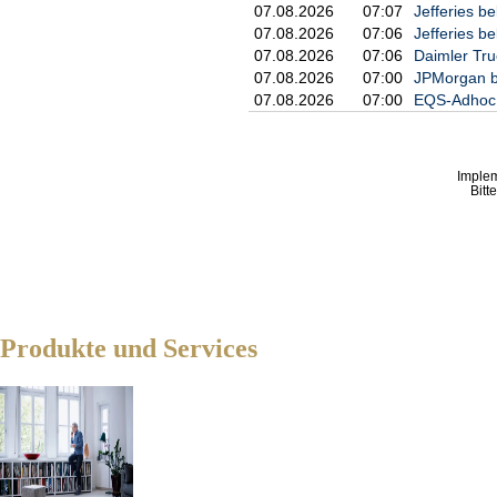
           (Summe 7.a.)  (S
07.08.2026
07:07
Jefferies be
                           
07.08.2026
07:06
Jefferies b
  neu            5,14 %    
07.08.2026
07:06
Daimler Tru
  letzte         4,99 %    
07.08.2026
07:00
JPMorgan be
  Mittei-

07.08.2026
07:00
EQS-Adhoc: 
  lung

7. Einzelheiten zu den Stim
a. Stimmrechte (§§ 33, 34 W
Imple
Bitt
    ISIN            absolut
                       dire
                  (§ 33 WpH
    DE0005773303           
    Summe           4751221
b.1. Instrumente i.S.d. § 3
Produkte und Services
    Art des      Fälligkeit
    Instruments  Verfall   
                           
                           
b.2. Instrumente i.S.d. § 3