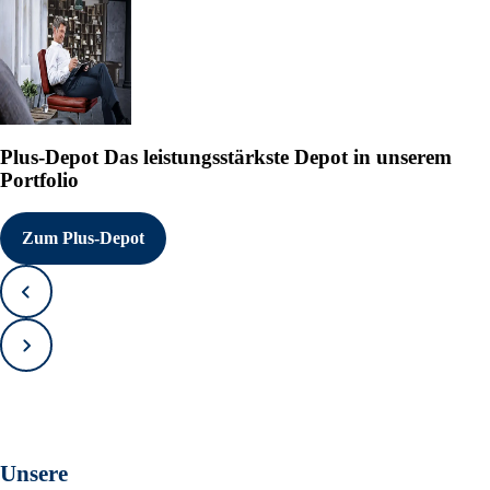
   Sprache:        Deutsch

   Unternehmen:    Fraport 
                   -

                   60547 Fr
                   Deutschl
   Internet:       www.frap
Plus-Depot
Das leistungsstärkste Depot in unserem
Portfolio
   Ende der Mitteilung    E
---------------------------
Zum Plus-Depot
2328964 18.05.2026 CET/CEST
°
Zurück
Vorwärts
Unsere