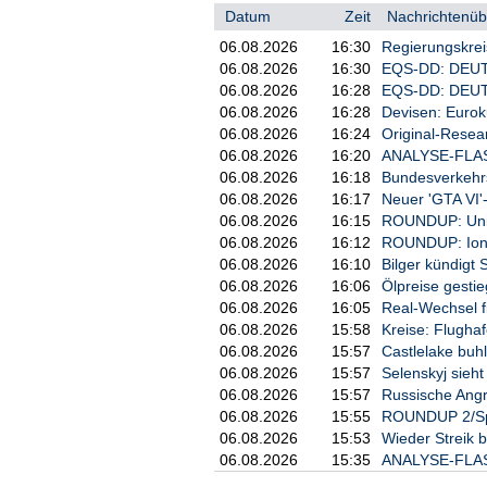
Datum
Zeit
Nachrichtenübe
06.08.2026
16:30
Regierungskrei
06.08.2026
16:30
EQS-DD: DEUT
06.08.2026
16:28
EQS-DD: DEUT
06.08.2026
16:28
Devisen: Eurok
06.08.2026
16:24
Original-Resea
06.08.2026
16:20
ANALYSE-FLASH:
06.08.2026
16:18
Bundesverkehrs
06.08.2026
16:17
Neuer 'GTA VI'-
06.08.2026
16:15
ROUNDUP: Unite
06.08.2026
16:12
ROUNDUP: Ionos
06.08.2026
16:10
Bilger kündig
06.08.2026
16:06
Ölpreise gestie
06.08.2026
16:05
Real-Wechsel f
06.08.2026
15:58
Kreise: Flugha
06.08.2026
15:57
Castlelake buhl
06.08.2026
15:57
Selenskyj sieh
06.08.2026
15:57
Russische Angri
06.08.2026
15:55
ROUNDUP 2/Spre
06.08.2026
15:53
Wieder Streik 
06.08.2026
15:35
ANALYSE-FLASH: