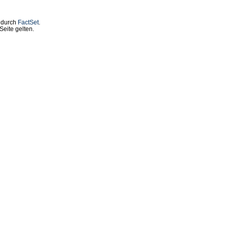
t durch
FactSet
.
eite gelten.