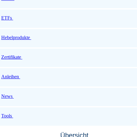
ETFs
Hebelprodukte
Zertifikate
Anleihen
News
Tools
Übersicht