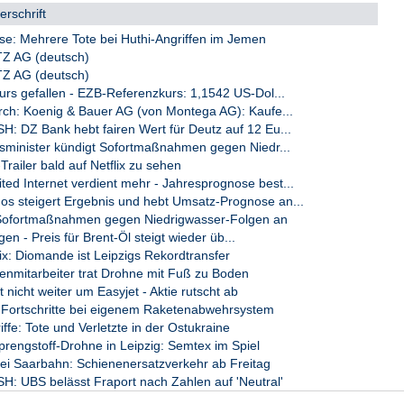
rschrift
se: Mehrere Tote bei Huthi-Angriffen im Jemen
Z AG (deutsch)
Z AG (deutsch)
urs gefallen - EZB-Referenzkurs: 1,1542 US-Dol...
rch: Koenig & Bauer AG (von Montega AG): Kaufe...
 DZ Bank hebt fairen Wert für Deutz auf 12 Eu...
minister kündigt Sofortmaßnahmen gegen Niedr...
Trailer bald auf Netflix zu sehen
d Internet verdient mehr - Jahresprognose best...
 steigert Ergebnis und hebt Umsatz-Prognose an...
t Sofortmaßnahmen gegen Niedrigwasser-Folgen an
gen - Preis für Brent-Öl steigt wieder üb...
ix: Diomande ist Leipzigs Rekordtransfer
fenmitarbeiter trat Drohne mit Fuß zu Boden
t nicht weiter um Easyjet - Aktie rutscht ab
t Fortschritte bei eigenem Raketenabwehrsystem
ffe: Tote und Verletzte in der Ostukraine
ngstoff-Drohne in Leipzig: Semtex im Spiel
bei Saarbahn: Schienenersatzverkehr ab Freitag
 UBS belässt Fraport nach Zahlen auf 'Neutral'