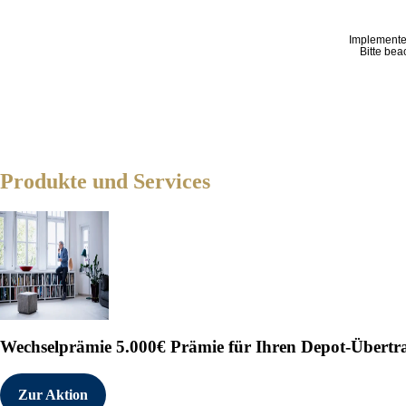
Implemente
Bitte bea
Produkte und Services
Wechselprämie
5.000€ Prämie für Ihren Depot-Übertr
Zur Aktion