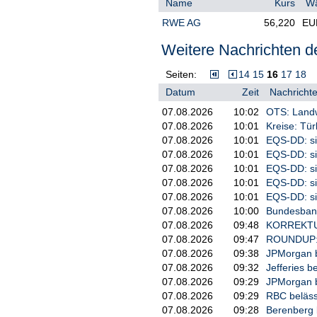
Name
Kurs
W
RWE AG
56,220
EU
3. Datum der Schwellenberüh
Weitere Nachrichten de
     15.05.2026

Seiten:
14
15
16
17
18
4. Aktienanteil

Datum
Zeit
Nachrichte
                         Ak
07.08.2026
10:02
OTS: Landw
                           
07.08.2026
10:01
Kreise: Tür
     Neu                   
07.08.2026
10:01
EQS-DD: si
     Letzte                
07.08.2026
10:01
EQS-DD: si
     Veröffentlichung

07.08.2026
10:01
EQS-DD: si
07.08.2026
10:01
EQS-DD: si
5. Einzelheiten

07.08.2026
10:01
EQS-DD: si
    absolut                
07.08.2026
10:00
Bundesbank
     direkt  indirekt (über
07.08.2026
09:48
KORREKTUR:
                oder Dritte
07.08.2026
09:47
ROUNDUP: L
                       Abs.
07.08.2026
09:38
JPMorgan be
    8509839                
07.08.2026
09:32
Jefferies b
07.08.2026
09:29
JPMorgan be
07.08.2026
09:29
RBC belässt
---------------------------
07.08.2026
09:28
Berenberg b