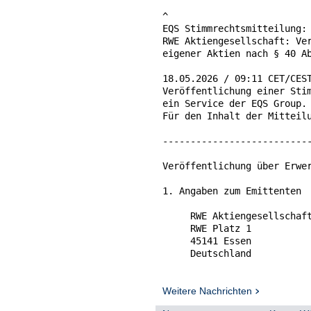
^

EQS Stimmrechtsmitteilung: 
RWE Aktiengesellschaft: Ver
eigener Aktien nach § 40 Ab
18.05.2026 / 09:11 CET/CEST
Veröffentlichung einer Stim
ein Service der EQS Group.

Für den Inhalt der Mitteilu
---------------------------
Veröffentlichung über Erwer
1. Angaben zum Emittenten

     RWE Aktiengesellschaft
     RWE Platz 1

     45141 Essen

     Deutschland

2. Namen der Tochterunterne
mit 3% oder mehr Aktien, we
Weitere Nachrichten