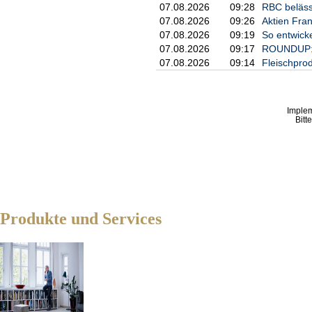
18.05.2026 CET/CEST Die EQS
07.08.2026
09:28
RBC belässt
Meldepflichten, Corporate N
07.08.2026
09:26
Aktien Fran
Originalinhalt anzeigen:

07.08.2026
09:19
So entwick
https://eqs-news.com/?origi
07.08.2026
09:17
ROUNDUP: E
07.08.2026
09:14
Fleischprod
---------------------------
   Sprache:        Deutsch

   Unternehmen:    RWE Akti
Imple
                   RWE Plat
Bitt
                   45141 Es
                   Deutschl
   Internet:       www.rwe.
   Ende der Mitteilung    E
Produkte und Services
---------------------------
2328628 18.05.2026 CET/CEST
°