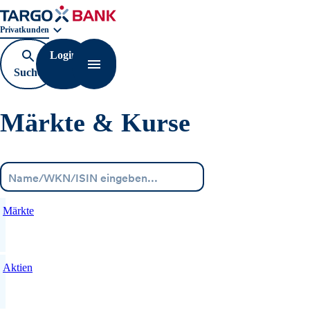
Geschäftsbereichnavigation. Aktuelle Auswahl:
Privatkunden
Login
Suche
Navigation öffnen
öffnen
Märkte & Kurse
Menü
Märkte
Aktien