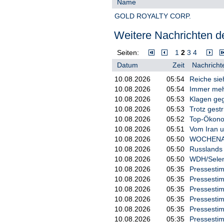
Name
E-Mail: info@goldroyalty.com
GOLD ROYALTY CORP.
In Europa:
Weitere Nachrichten de
Swiss Resource Capital AG
Jochen Staiger & Marc Ollinger
Seiten:
1
2
3
4
Datum
Zeit
Nachricht
info@resource-capital.ch
10.08.2026
05:54
Reiche sieh
www.resource-capital.ch
10.08.2026
05:54
Immer mehr
Die Ausgangssprache (in der Regel E
10.08.2026
05:53
Klagen geg
autorisierte und rechtsgültige Ve
10.08.2026
05:53
Trotz gestr
Die deutschsprachige Fassung ka
10.08.2026
05:52
Top-Ökonom
oder Haftung für den Inhalt, die 
10.08.2026
05:51
Vom Iran u
Übersetzung übernommen. Aus Sich
Verkaufsempfehlung dar! Bitte be
10.08.2026
05:50
WOCHENAUSB
www.sec.gov, www.asx.com.au/ od
10.08.2026
05:50
Russlands 
10.08.2026
05:50
WDH/Selens
Die englische Originalmeldung fin
10.08.2026
05:35
Pressestim
https://www.irw-press.at/press_
10.08.2026
05:35
Pressestim
10.08.2026
05:35
Pressestim
Die übersetzte Meldung finden Si
10.08.2026
05:35
Pressestim
https://www.irw-press.at/press_
10.08.2026
05:35
Pressestim
<p><b>NEWSLETTER REGISTRIE
10.08.2026
05:35
Pressestim