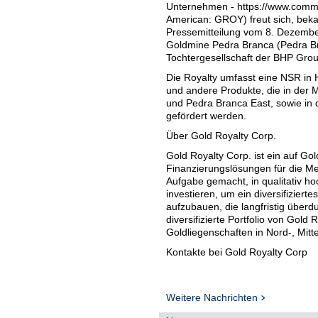
Unternehmen - https://www.commo
American: GROY) freut sich, bek
Pressemitteilung vom 8. Dezember
Goldmine Pedra Branca (Pedra Bra
Tochtergesellschaft der BHP Group
Die Royalty umfasst eine NSR in
und andere Produkte, die in der
und Pedra Branca East, sowie in d
gefördert werden.
Über Gold Royalty Corp.
Gold Royalty Corp. ist ein auf Go
Finanzierungslösungen für die Me
Aufgabe gemacht, in qualitativ h
investieren, um ein diversifiziert
aufzubauen, die langfristig überd
diversifizierte Portfolio von Gold 
Goldliegenschaften in Nord-, Mitt
Kontakte bei Gold Royalty Corp
Jackie Przybylowski
Vice President, Capital Markets
Weitere Nachrichten
Tel.: (833) 396-3066