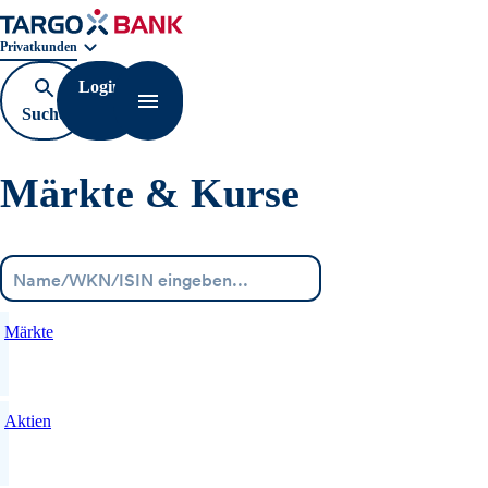
Geschäftsbereichnavigation. Aktuelle Auswahl:
Privatkunden
Login
Suche
Navigation öffnen
öffnen
Märkte & Kurse
Menü
Märkte
Aktien