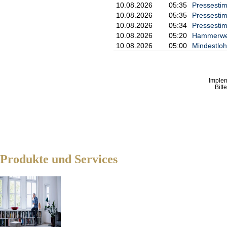
10.08.2026
05:35
Pressestim
Aktuelle Pressemeldungen dieses 
10.08.2026
05:35
Pressestim
http://www.irw-press.com/alert_
10.08.2026
05:34
Pressestim
10.08.2026
05:20
Hammerwer
Mitteilung übermittelt durch IRW-
10.08.2026
05:00
Mindestloh
Kostenloser Abdruck mit Quellena
Imple
Bitt
Produkte und Services