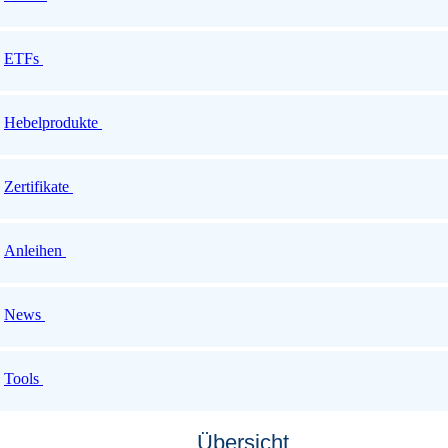
ETFs
Hebelprodukte
Zertifikate
Anleihen
News
Tools
Übersicht