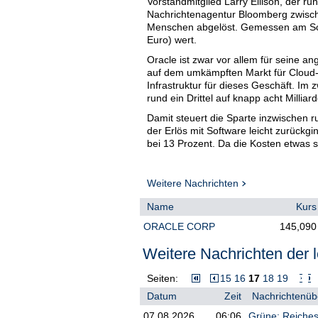
Vorstandmitglied Larry Ellison, der r
Nachrichtenagentur Bloomberg zwische
Menschen abgelöst. Gemessen am Schl
Euro) wert.
Oracle ist zwar vor allem für seine 
auf dem umkämpften Markt für Cloud-C
Infrastruktur für dieses Geschäft. I
rund ein Drittel auf knapp acht Milliar
Damit steuert die Sparte inzwischen r
der Erlös mit Software leicht zurück
bei 13 Prozent. Da die Kosten etwas 
bereinigt um Sonderposten, auf dieser
Im laufenden Geschäftsjahr 2025/26, d
Weitere Nachrichten
50 Milliarden Dollar und damit 15 Mil
Schulden müssen diese Investitionen s
Name
Kurs
ORACLE CORP
145,090
Weitere Nachrichten der l
Seiten:
15
16
17
18
19
Datum
Zeit
Nachrichtenübe
07.08.2026
06:06
Grüne: Reiches 