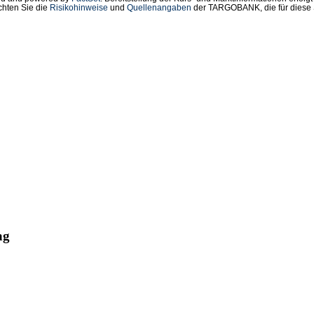
chten Sie die
Risikohinweise
und
Quellenangaben
der TARGOBANK, die für diese S
ag