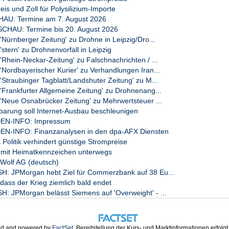
is und Zoll für Polysilizium-Importe
U: Termine am 7. August 2026
AU: Termine bis 20. August 2026
Nürnberger Zeitung' zu Drohne in Leipzig/Dro...
stern' zu Drohnenvorfall in Leipzig
Rhein-Neckar-Zeitung' zu Falschnachrichten / ...
Nordbayerischer Kurier' zu Verhandlungen Iran...
Straubinger Tagblatt/Landshuter Zeitung' zu M...
'Frankfurter Allgemeine Zeitung' zu Drohnenang...
'Neue Osnabrücker Zeitung' zu Mehrwertsteuer ...
nbarung soll Internet-Ausbau beschleunigen
EN-INFO: Impressum
N-INFO: Finanzanalysen in den dpa-AFX Diensten
Politik verhindert günstige Strompreise
s mit Heimatkennzeichen unterwegs
Wolf AG (deutsch)
: JPMorgan hebt Ziel für Commerzbank auf 38 Eu...
dass der Krieg ziemlich bald endet
 JPMorgan belässt Siemens auf 'Overweight' - ...
d and powered by
FactSet
. Bereitstellung der Kurs- und Marktinformationen erfolg