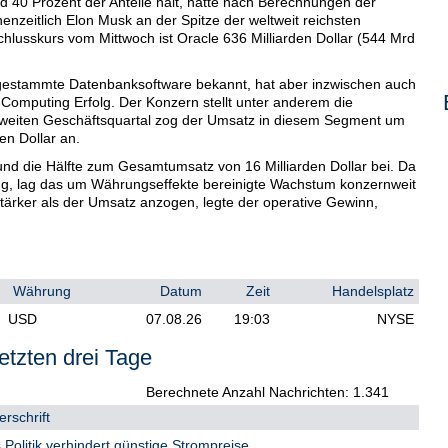
und 40 Prozent der Anteile hält, hatte nach Berechnungen der
nzeitlich Elon Musk an der Spitze der weltweit reichsten
usskurs vom Mittwoch ist Oracle 636 Milliarden Dollar (544 Mrd
angestammte Datenbanksoftware bekannt, hat aber inzwischen auch
omputing Erfolg. Der Konzern stellt unter anderem die
m zweiten Geschäftsquartal zog der Umsatz in diesem Segment um
den Dollar an.
und die Hälfte zum Gesamtumsatz von 16 Milliarden Dollar bei. Da
ging, lag das um Währungseffekte bereinigte Wachstum konzernweit
stärker als der Umsatz anzogen, legte der operative Gewinn,
 Basis um neun Prozent auf 4,7 Milliarden Dollar zu.
as im Mai endet, rechnet Oracle jetzt mit Investitionen von rund
liarden Dollar mehr als noch im September. Angesichts hoher
ich auch rentieren./zb/err/mis
Währung
Datum
Zeit
Handelsplatz
USD
07.08.26
19:03
NYSE
etzten drei Tage
Berechnete Anzahl Nachrichten: 1.341
rschrift
Politik verhindert günstige Strompreise