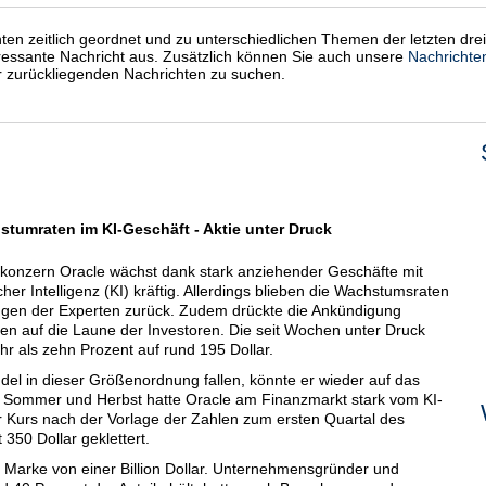
chten zeitlich geordnet und zu unterschiedlichen Themen der letzten dre
eressante Nachricht aus. Zusätzlich können Sie auch unsere
Nachrichte
er zurückliegenden Nachrichten zu suchen.
stumraten im KI-Geschäft - Aktie unter Druck
onzern Oracle wächst dank stark anziehender Geschäfte mit
her Intelligenz (KI) kräftig. Allerdings blieben die Wachstumsraten
ungen der Experten zurück. Zudem drückte die Ankündigung
ren auf die Laune der Investoren. Die seit Wochen unter Druck
hr als zehn Prozent auf rund 195 Dollar.
del in dieser Größenordnung fallen, könnte er wieder auf das
Im Sommer und Herbst hatte Oracle am Finanzmarkt stark vom KI-
r Kurs nach der Vorlage der Zahlen zum ersten Quartal des
 350 Dollar geklettert.
 Marke von einer Billion Dollar. Unternehmensgründer und