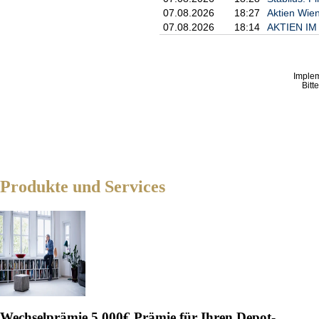
07.08.2026
18:27
Aktien Wien
07.08.2026
18:14
AKTIEN IM 
Imple
Bitt
Produkte und Services
Wechselprämie
5.000€ Prämie für Ihren Depot-