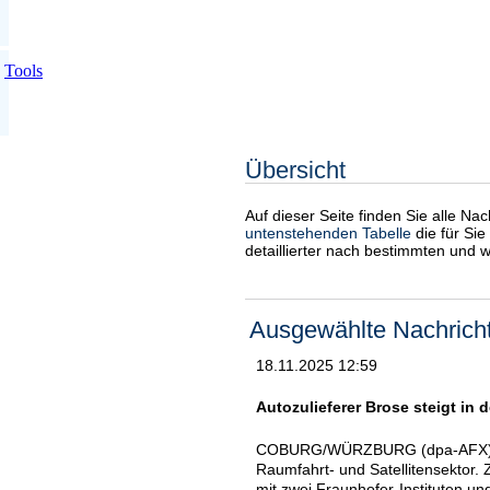
Tools
Übersicht
Auf dieser Seite finden Sie alle Na
untenstehenden Tabelle
die für Sie
detaillierter nach bestimmten und 
Ausgewählte Nachrich
18.11.2025 12:59
Autozulieferer Brose steigt in 
COBURG/WÜRZBURG (dpa-AFX) - De
Raumfahrt- und Satellitensektor.
mit zwei Fraunhofer-Instituten u