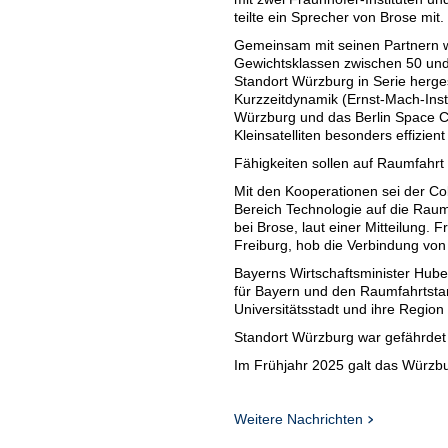
teilte ein Sprecher von Brose mit
Gemeinsam mit seinen Partnern wi
Gewichtsklassen zwischen 50 und
Standort Würzburg in Serie hergest
Kurzzeitdynamik (Ernst-Mach-Instit
Würzburg und das Berlin Space Con
Kleinsatelliten besonders effizien
Fähigkeiten sollen auf Raumfahr
Mit den Kooperationen sei der Co
Bereich Technologie auf die Raum
bei Brose, laut einer Mitteilung. F
Freiburg, hob die Verbindung von 
Bayerns Wirtschaftsminister Huber
für Bayern und den Raumfahrtstan
Universitätsstadt und ihre Region 
Standort Würzburg war gefährdet
Im Frühjahr 2025 galt das Würzbu
Unternehmen rote Zahlen geschri
Euro abgeschlossen. Ursache ware
Restrukturierung. Die Umsätze sa
Weitere Nachrichten
Milliarden Euro. Insgesamt besch