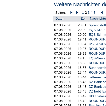
Weitere Nachrichten de
"Die jetzt vereinbarten Partnersc
Würzburg", teilte die Würzburger
die Raumfahrttechnologie würden
Seiten:
1
2
3
4
5
weiter ausgebaut./phd/DP/mis
Datum
Zeit
Nachrichte
07.08.2026
20:01
Sprengstoff
07.08.2026
20:00
EQS-DD: El
07.08.2026
20:00
EQS-Stimmr
07.08.2026
19:41
ROUNDUP: U
07.08.2026
19:34
US-Senat s
07.08.2026
19:27
ROUNDUP: U
07.08.2026
19:25
ROUNDUP 2
07.08.2026
19:15
EQS-News: 
07.08.2026
18:58
ROUNDUP 2/
07.08.2026
18:57
Bundeswehr
07.08.2026
18:44
ROUNDUP: E
07.08.2026
18:44
Jefferies b
07.08.2026
18:43
DZ Bank sen
07.08.2026
18:43
DZ Bank sen
07.08.2026
18:43
DZ hebt fai
07.08.2026
18:42
RBC belässt
07.08.2026
18:42
ROUNDUP/Ak
07.08.2026
18:28
Stabilus: F