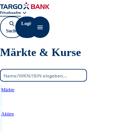
Geschäftsbereichnavigation. Aktuelle Auswahl:
Privatkunden
Login
Suche
Navigation öffnen
öffnen
Märkte & Kurse
Menü
Märkte
Aktien