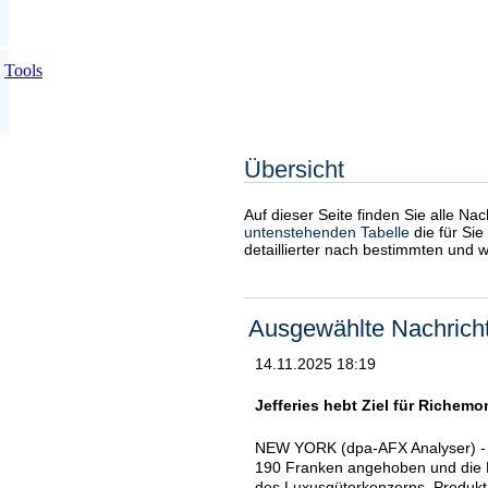
Tools
Übersicht
Auf dieser Seite finden Sie alle Na
untenstehenden Tabelle
die für Sie
detaillierter nach bestimmten und 
Ausgewählte Nachrich
14.11.2025 18:19
Jefferies hebt Ziel für Richemo
NEW YORK (dpa-AFX Analyser) - D
190 Franken angehoben und die Ei
des Luxusgüterkonzerns, Produkt