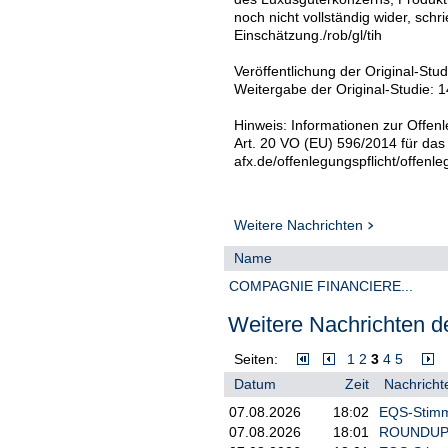
noch nicht vollständig wider, sch
Einschätzung./rob/gl/tih
Veröffentlichung der Original-Stu
Weitergabe der Original-Studie: 1
Hinweis: Informationen zur Offenl
Art. 20 VO (EU) 596/2014 für das
afx.de/offenlegungspflicht/offenle
Weitere Nachrichten
Name
COMPAGNIE FINANCIERE...
Weitere Nachrichten de
Seiten:
1
2
3
4
5
Datum
Zeit
Nachricht
07.08.2026
18:02
EQS-Stimm
07.08.2026
18:01
ROUNDUP/Ak