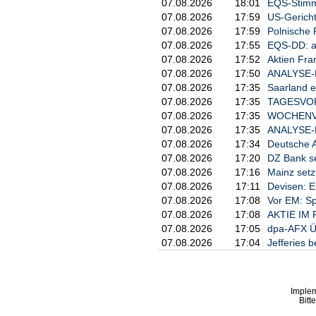
07.08.2026
18:01
EQS-Stimm
07.08.2026
17:59
US-Gericht
07.08.2026
17:59
Polnische 
07.08.2026
17:55
EQS-DD: a
07.08.2026
17:52
Aktien Fra
07.08.2026
17:50
ANALYSE-FL
07.08.2026
17:35
Saarland e
07.08.2026
17:35
TAGESVORS
07.08.2026
17:35
WOCHENVOR
07.08.2026
17:35
ANALYSE-FL
07.08.2026
17:34
Deutsche A
07.08.2026
17:20
DZ Bank se
07.08.2026
17:16
Mainz setz
07.08.2026
17:11
Devisen: E
07.08.2026
17:08
Vor EM: Sp
07.08.2026
17:08
AKTIE IM F
07.08.2026
17:05
dpa-AFX Ü
07.08.2026
17:04
Jefferies b
Imple
Bitt