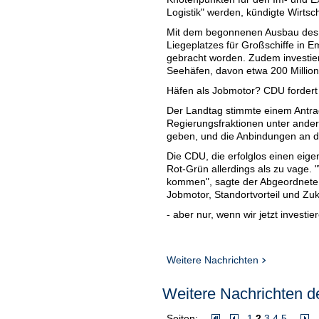
Logistik" werden, kündigte Wirtsc
Mit dem begonnenen Ausbau des
Liegeplatzes für Großschiffe in E
gebracht worden. Zudem investier
Seehäfen, davon etwa 200 Million
Häfen als Jobmotor? CDU forder
Der Landtag stimmte einem Antrag
Regierungsfraktionen unter ande
geben, und die Anbindungen an d
Die CDU, die erfolglos einen eige
Rot-Grün allerdings als zu vage.
kommen", sagte der Abgeordnete
Jobmotor, Standortvorteil und Zu
- aber nur, wenn wir jetzt invest
Weitere Nachrichten
Weitere Nachrichten de
Seiten:
1
2
3
4
5