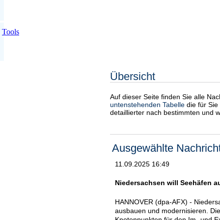
Tools
Übersicht
Auf dieser Seite finden Sie alle Na
untenstehenden Tabelle
die für Sie
detaillierter nach bestimmten und 
Ausgewählte Nachrich
11.09.2025 16:49
Niedersachsen will Seehäfen 
HANNOVER (dpa-AFX) - Niedersac
ausbauen und modernisieren. Die 
Knotenpunkten für den Im- und Ex