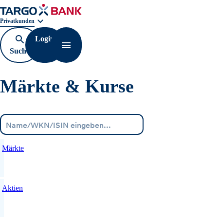
Geschäftsbereichnavigation. Aktuelle Auswahl:
Privatkunden
Login
Suche
Navigation öffnen
öffnen
Märkte & Kurse
Menü
Märkte
Aktien