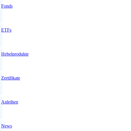
Fonds
ETFs
Hebelprodukte
Zertifikate
Anleihen
News