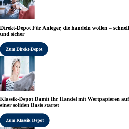
Direkt-Depot
Für Anleger, die handeln wollen – schnell
und sicher
Zum Direkt-Depot
Klassik-Depot
Damit Ihr Handel mit Wertpapieren auf
einer soliden Basis startet
Zum Klassik-Depot