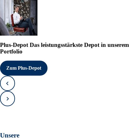
Plus-Depot
Das leistungsstärkste Depot in unserem
Portfolio
Zum Plus-Depot
Zurück
Vorwärts
Unsere