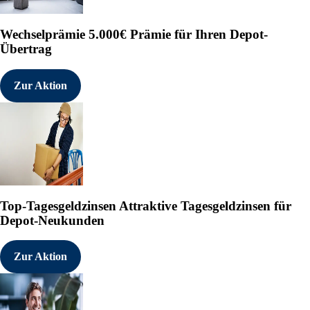
08.08.2025 CET/CEST Die EQS
Meldepflichten, Corporate N
Medienarchiv unter https://
Wechselprämie
5.000€ Prämie für Ihren Depot-
Übertrag
---------------------------
   Sprache:        Deutsch

Zur Aktion
   Unternehmen:    Heidelbe
                   Berliner
                   69120 He
                   Deutschl
   Internet:       www.heid
   Ende der Mitteilung    E
---------------------------
Top-Tagesgeldzinsen
Attraktive Tagesgeldzinsen für
Depot-Neukunden
100100 08.08.2025 CET/CEST

°
Zur Aktion