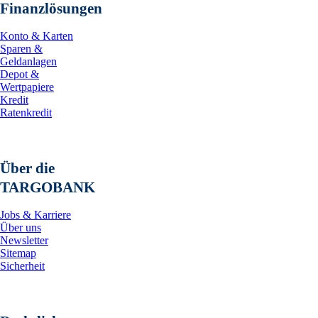
Finanzlösungen
     Anteil Stimmrechte    
                      %    
Konto & Karten
Sparen &
10. Sonstige Informationen:
Geldanlagen
Depot &
Wertpapiere
Kredit
Datum

Ratenkredit
     07.08.2025

---------------------------
Über die
TARGOBANK
08.08.2025 CET/CEST Die EQS
Meldepflichten, Corporate N
Jobs & Karriere
Medienarchiv unter https://
Über uns
Newsletter
---------------------------
Sitemap
Sicherheit
   Sprache:        Deutsch

   Unternehmen:    flatexDE
                   Omniturm
                   60312 Fr