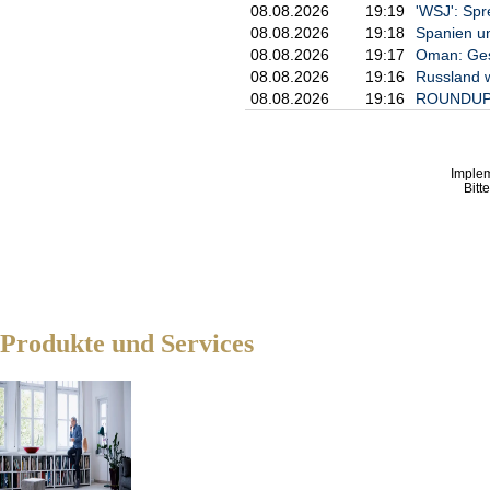
                           
08.08.2026
19:19
'WSJ': Sp
  neu            2,62 %    
08.08.2026
19:18
Spanien un
  letzte         3,01 %    
08.08.2026
19:17
Oman: Ges
  Mittei-

08.08.2026
19:16
Russland w
  lung

08.08.2026
19:16
ROUNDUP/N
7. Einzelheiten zu den Stim
a. Stimmrechte (§§ 33, 34 W
Imple
    ISIN            absolut
Bitt
                       dire
                  (§ 33 WpH
    DE000FTG1111           
    Summe           2888140
b.1. Instrumente i.S.d. § 3
Produkte und Services
    Art des Instruments    
                           
                           
    Rückforderungsrecht    
    für verliehene Aktien

    Nutzungsrecht an       
    Aktien

                           