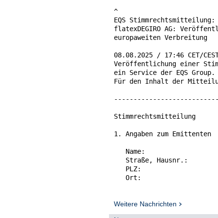
^

EQS Stimmrechtsmitteilung: 
flatexDEGIRO AG: Veröffentl
europaweiten Verbreitung

08.08.2025 / 17:46 CET/CEST
Veröffentlichung einer Stim
ein Service der EQS Group.

Für den Inhalt der Mitteilu
---------------------------
Stimmrechtsmitteilung

1. Angaben zum Emittenten

   Name:                   
   Straße, Hausnr.:        
   PLZ:                    
   Ort:                    
                           
   Legal Entity Identifier 
Weitere Nachrichten
2. Grund der Mitteilung
