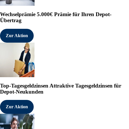
b.2. Instrumente i.S.d. § 3
Wechselprämie
5.000€ Prämie für Ihren Depot-
    Art des  Fällig-  Ausüb
Übertrag
    Instru-  keit /   zeitr
    ments    Verfall  Laufz
                           
Zur Aktion
                           
8. Informationen in Bezug a
        Mitteilungspflichti
        Mitteilungspflichti
        Emittenten (1.) hal
        zugerechnet werden.
   X    Vollständige Kette 
Top-Tagesgeldzinsen
Attraktive Tagesgeldzinsen für
        obersten beherrsche
Depot-Neukunden
        Unternehmen:

  Unternehmen          Stim
Zur Aktion
                           
                           
  UBS Group AG             
  UBS AG                   
  UBS Asset                