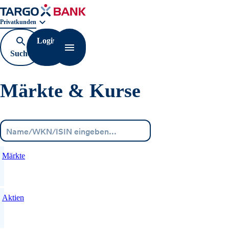
Geschäftsbereichnavigation. Aktuelle Auswahl:
Privatkunden
Login
Suche
Navigation öffnen
öffnen
Märkte & Kurse
Menü
Märkte
Aktien