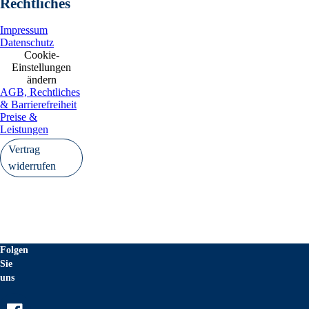
                   Deutschl
Rechtliches
   Internet:       www.flat
Impressum
Datenschutz
Cookie-
   Ende der Mitteilung    E
Einstellungen
---------------------------
ändern
AGB, Rechtliches
2181214 08.08.2025 CET/CEST
& Barrierefreiheit
Preise &
°
Leistungen
Vertrag
widerrufen
Folgen
Sie
uns