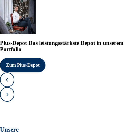
  UBS Asset                
  Management AG

  UBS Asset                
  Management

  Switzerland AG

  UBS Fund Management      
  (Switzerland) AG

  -                        
Plus-Depot
Das leistungsstärkste Depot in unserem
  UBS Group AG             
Portfolio
  UBS AG                   
  UBS Americas             
  Holding LLC

Zum Plus-Depot
  UBS Americas Inc.        
  UBS Securities LLC       
  -                        
  UBS Group AG             
Zurück
  UBS AG                   
  UBS Switzerland AG       
Vorwärts
9. Bei Vollmacht gemäß § 34
(nur möglich bei einer Zure
Datum der Hauptversammlung:
Gesamtstimmrechtsanteile (6
Unsere