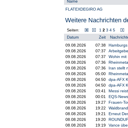
Name
     X    Erwerb bzw. Veräu
FLATEXDEGIRO AG
          Erwerb bzw. Veräu
          Änderung der Gesa
Weitere Nachrichten de
          Sonstiger Grund:

Seiten:
1
2
3
4
5
3. Angaben zum Mitteilungsp
Datum
Zeit
Nachricht
     Juristische Person: UB
09.08.2026
07:38
Hamburgs B
     Registrierter Sitz, St
09.08.2026
07:37
Arbeitgebe
09.08.2026
07:37
Wohin mit
4. Namen der Aktionäre

09.08.2026
07:36
Rheinmetal
mit 3% oder mehr Stimmrecht
09.08.2026
07:36
Iran stell
09.08.2026
05:00
Rheinmetal
09.08.2026
04:50
dpa-AFX K
5. Datum der Schwellenberüh
09.08.2026
04:50
dpa-AFX 
09.08.2026
03:41
Messi reis
     06.08.2025

09.08.2026
00:01
EQS-News: 
08.08.2026
19:27
Frauen-Tou
6. Gesamtstimmrechtsanteile
08.08.2026
19:22
Waldbrand
08.08.2026
19:21
Erneut De
                 Anteil    
08.08.2026
19:20
ROUNDUP: 
            Stimmrechte    
08.08.2026
19:19
Vance über
           (Summe 7.a.)  (S