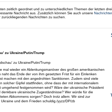
chten zeitlich geordnet und zu unterschiedlichen Themen der letzten dre
eressante Nachricht aus. Zusätzlich können Sie auch unsere
Nachrichte
er zurückliegenden Nachrichten zu suchen.
u' zu Ukraine/Putin/Trump
dschau' zu Ukraine/Putin/Trump
ze mal wieder ein Ablenkungsmanöver des großen amerikanischen
h naht das Ende der von ihm gesetzten Frist für ein Einlenken
nst machen mit den angedrohten Sanktionen. Zudem sind viele
n solcher Gipfel stattfinden, ohne dass der mit internationalem
ent umgehend festgenommen wird? Wäre der ukrainische Präsident
 denkbare ukrainische Zugeständnisse? Wer würde für die
teten Abkommens sorgen? Doch trotz allem: Wir sind zur
er Ukraine und dem Frieden schuldig./yyzz/DP/zb