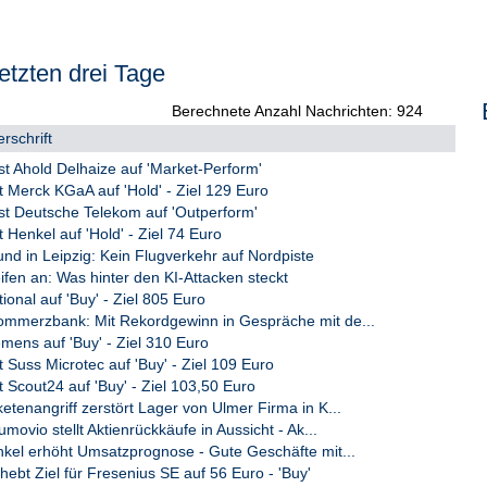
etzten drei Tage
Berechnete Anzahl Nachrichten: 924
rschrift
st Ahold Delhaize auf 'Market-Perform'
st Merck KGaA auf 'Hold' - Ziel 129 Euro
st Deutsche Telekom auf 'Outperform'
t Henkel auf 'Hold' - Ziel 74 Euro
d in Leipzig: Kein Flugverkehr auf Nordpiste
ifen an: Was hinter den KI-Attacken steckt
ional auf 'Buy' - Ziel 805 Euro
merzbank: Mit Rekordgewinn in Gespräche mit de...
mens auf 'Buy' - Ziel 310 Euro
t Suss Microtec auf 'Buy' - Ziel 109 Euro
t Scout24 auf 'Buy' - Ziel 103,50 Euro
enangriff zerstört Lager von Ulmer Firma in K...
vio stellt Aktienrückkäufe in Aussicht - Ak...
l erhöht Umsatzprognose - Gute Geschäfte mit...
ebt Ziel für Fresenius SE auf 56 Euro - 'Buy'