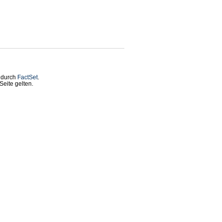
t durch
FactSet
.
eite gelten.