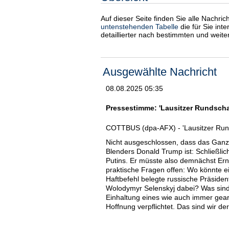
Auf dieser Seite finden Sie alle Nachri
untenstehenden Tabelle
die für Sie int
detaillierter nach bestimmten und weit
Ausgewählte Nachricht
08.08.2025 05:35
Pressestimme: 'Lausitzer Rundscha
COTTBUS (dpa-AFX) - 'Lausitzer Run
Nicht ausgeschlossen, dass das Gan
Blenders Donald Trump ist: Schließlic
Putins. Er müsste also demnächst Er
praktische Fragen offen: Wo könnte ei
Haftbefehl belegte russische Präsid
Wolodymyr Selenskyj dabei? Was sind
Einhaltung eines wie auch immer gear
Hoffnung verpflichtet. Das sind wir d