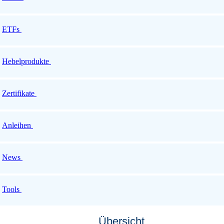
ETFs
Hebelprodukte
Zertifikate
Anleihen
News
Tools
Übersicht