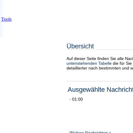
Tools
Übersicht
Auf dieser Seite finden Sie alle Na
untenstehenden Tabelle
die für Sie
detaillierter nach bestimmten und 
Ausgewählte Nachrich
- 01:00
Weitere Nachrichten