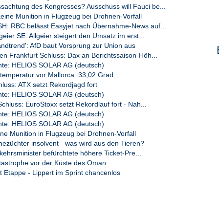
chtung des Kongresses? Ausschuss will Fauci be...
ne Munition in Flugzeug bei Drohnen-Vorfall
: RBC belässt Easyjet nach Übernahme-News auf...
eier SE: Allgeier steigert den Umsatz im erst...
ndtrend': AfD baut Vorsprung zur Union aus
 Frankfurt Schluss: Dax an Berichtssaison-Höh...
te: HELIOS SOLAR AG (deutsch)
emperatur vor Mallorca: 33,02 Grad
luss: ATX setzt Rekordjagd fort
te: HELIOS SOLAR AG (deutsch)
chluss: EuroStoxx setzt Rekordlauf fort - Nah...
te: HELIOS SOLAR AG (deutsch)
te: HELIOS SOLAR AG (deutsch)
 Munition in Flugzeug bei Drohnen-Vorfall
ezüchter insolvent - was wird aus den Tieren?
ehrsminister befürchtete höhere Ticket-Pre...
astrophe vor der Küste des Oman
 Etappe - Lippert im Sprint chancenlos