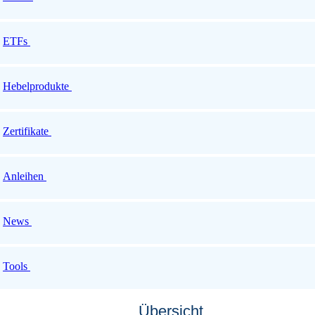
ETFs
Hebelprodukte
Zertifikate
Anleihen
News
Tools
Übersicht