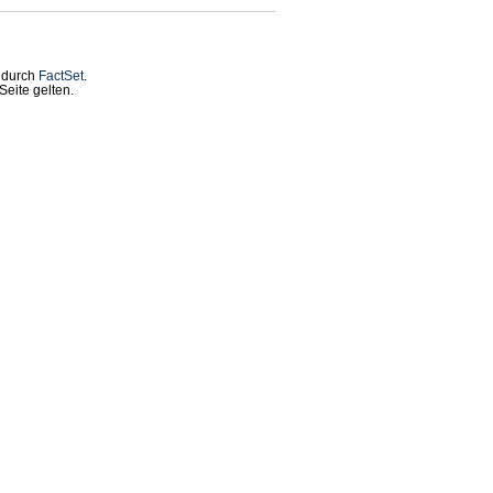
t durch
FactSet
.
eite gelten.