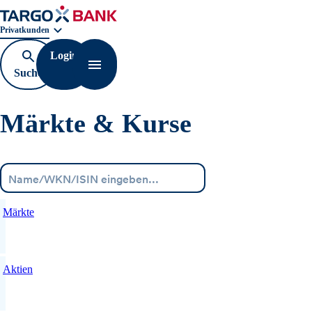
Geschäftsbereichnavigation. Aktuelle Auswahl:
Privatkunden
Login
Suche
Navigation öffnen
öffnen
Märkte & Kurse
Menü
Märkte
Aktien