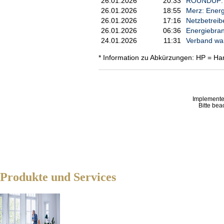
26.01.2026
20:33
ROUNDUP: No
26.01.2026
18:55
Merz: Energ
26.01.2026
17:16
Netzbetreib
26.01.2026
06:36
Energiebran
24.01.2026
11:31
Verband war
* Information zu Abkürzungen: HP = Ha
Implemente
Bitte bea
Produkte und Services