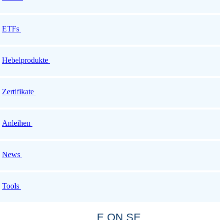
ETFs
Hebelprodukte
Zertifikate
Anleihen
News
Tools
E.ON SE