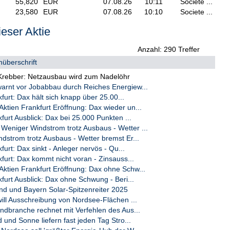
55,820
EUR
07.08.26
10:11
Societe ...
23,580
EUR
07.08.26
10:10
Societe ...
eser Aktie
Anzahl: 290 Treffer
nüberschrift
rebber: Netzausbau wird zum Nadelöhr
rnt vor Jobabbau durch Reiches Energiew...
furt: Dax hält sich knapp über 25.00...
ien Frankfurt Eröffnung: Dax wieder un...
furt Ausblick: Dax bei 25.000 Punkten ...
niger Windstrom trotz Ausbaus - Wetter ...
dstrom trotz Ausbaus - Wetter bremst Er...
furt: Dax sinkt - Anleger nervös - Qu...
kfurt: Dax kommt nicht voran - Zinsauss...
ien Frankfurt Eröffnung: Dax ohne Schw...
kfurt Ausblick: Dax ohne Schwung - Beri...
nd und Bayern Solar-Spitzenreiter 2025
ill Ausschreibung von Nordsee-Flächen ...
ndbranche rechnet mit Verfehlen des Aus...
 und Sonne liefern fast jeden Tag Stro...