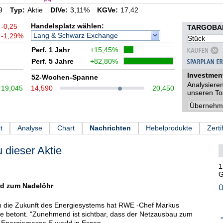
9
Typ:
Aktie
DIVe:
3,11%
KGVe:
17,42
Handelsplatz wählen:
-0,25
TARGOBAN
Lang & Schwarz Exchange
-1,29%
Perf. 1 Jahr
+15,45%
Perf. 5 Jahre
+82,80%
Investmen
52-Wochen-Spanne
Analysieren
19,045
14,590
20,450
unseren To
t
Analyse
Chart
Nachrichten
Hebelprodukte
Zerti
 dieser Aktie
1
G
rd zum Nadelöhr
Ü
m die Zukunft des Energiesystems hat RWE -Chef Markus
e betont. "Zunehmend ist sichtbar, dass der Netzausbau zum
r Energiemesse E-world in Essen.