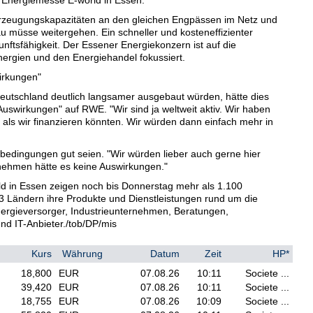
 Erzeugungskapazitäten an den gleichen Engpässen im Netz und
u müsse weitergehen. Ein schneller und kosteneffizienter
nftsfähigkeit. Der Essener Energiekonzern ist auf die
rgien und den Energiehandel fokussiert.
irkungen"
eutschland deutlich langsamer ausgebaut würden, hätte dies
Auswirkungen" auf RWE. "Wir sind ja weltweit aktiv. Wir haben
 als wir finanzieren könnten. Wir würden dann einfach mehr in
sbedingungen gut seien. "Wir würden lieber auch gerne hier
rnehmen hätte es keine Auswirkungen."
d in Essen zeigen noch bis Donnerstag mehr als 1.100
33 Ländern ihre Produkte und Dienstleistungen rund um die
ergieversorger, Industrieunternehmen, Beratungen,
d IT-Anbieter./tob/DP/mis
Kurs
Währung
Datum
Zeit
HP*
18,800
EUR
07.08.26
10:11
Societe ...
39,420
EUR
07.08.26
10:11
Societe ...
18,755
EUR
07.08.26
10:09
Societe ...