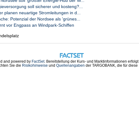
rdsee soll 'größter Energie-Hub der W...
ieversorgung soll sicherer und kosteng?...
er planen neuartige Stromleitungen in d...
che: Potenzial der Nordsee als 'grünes...
nt vor Engpass an Windpark-Schiffen
ndelsplatz
d and powered by
FactSet
. Bereitstellung der Kurs- und Marktinformationen erfolg
chten Sie die
Risikohinweise
und
Quellenangaben
der TARGOBANK, die für diese S