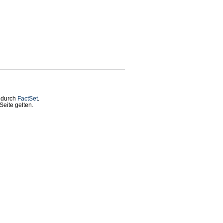
t durch
FactSet
.
eite gelten.