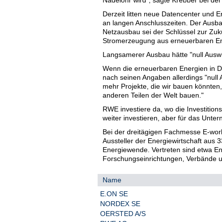
Derzeit litten neue Datencenter und
an langen Anschlusszeiten. Der Ausba
Netzausbau sei der Schlüssel zur Zuku
Stromerzeugung aus erneuerbaren Ene
Langsamerer Ausbau hätte "null Ausw
Wenn die erneuerbaren Energien in D
nach seinen Angaben allerdings "null 
mehr Projekte, die wir bauen könnten,
anderen Teilen der Welt bauen."
RWE investiere da, wo die Investition
weiter investieren, aber für das Unte
Bei der dreitägigen Fachmesse E-worl
Aussteller der Energiewirtschaft aus 
Energiewende. Vertreten sind etwa En
Forschungseinrichtungen, Verbände un
Name
E.ON SE
NORDEX SE
OERSTED A/S