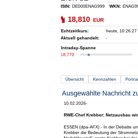
ISIN:
DE000ENAG999
WKN:
ENAG9
18,810
EUR
Echtzeitkurs:
heute,
10:26:27
Aktuell gehandelt:
-
Intraday-Spanne
18,770
Übersicht
Kennzahlen
Portrai
Ausgewählte Nachricht zu
10.02.2026-
RWE-Chef Krebber: Netzausbau wi
ESSEN (dpa-AFX) - In der Debatte u
Krebber die Bedeutung der Stromnetz
Nadelöhr wird", sagte Krebber bei de