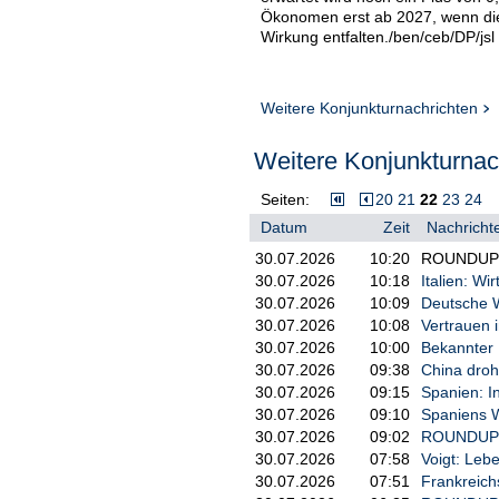
Ökonomen erst ab 2027, wenn die 
Wirkung entfalten./ben/ceb/DP/jsl
Weitere Konjunkturnachrichten
Weitere Konjunkturnach
Seiten:
20
21
22
23
24
Datum
Zeit
Nachrichte
30.07.2026
10:20
ROUNDUP: D
30.07.2026
10:18
Italien: Wi
30.07.2026
10:09
Deutsche W
30.07.2026
10:08
Vertrauen 
30.07.2026
10:00
Bekannter B
30.07.2026
09:38
China droh
30.07.2026
09:15
Spanien: In
30.07.2026
09:10
Spaniens W
30.07.2026
09:02
ROUNDUP 2/
30.07.2026
07:58
Voigt: Leb
30.07.2026
07:51
Frankreichs