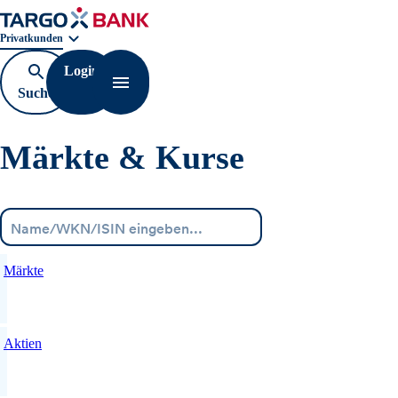
Geschäftsbereichnavigation. Aktuelle Auswahl:
Privatkunden
Login
Suche
Navigation öffnen
öffnen
Märkte & Kurse
Menü
Märkte
Aktien