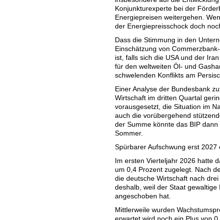
Konjunkturexperte bei der Förde
Energiepreisen weitergehen. Wenn
der Energiepreisschock doch noc
Dass die Stimmung in den Unterne
Einschätzung von Commerzbank-Ch
ist, falls sich die USA und der I
für den weltweiten Öl- und Gasha
schwelenden Konflikts am Persisch
Einer Analyse der Bundesbank zuf
Wirtschaft im dritten Quartal geri
vorausgesetzt, die Situation im Na
auch die vorübergehend stützend
der Summe könnte das BIP dann e
Sommer.
Spürbarer Aufschwung erst 2027 
Im ersten Vierteljahr 2026 hatte
um 0,4 Prozent zugelegt. Nach d
die deutsche Wirtschaft nach dre
deshalb, weil der Staat gewaltige
angeschoben hat.
Mittlerweile wurden Wachstumspro
erwartet wird noch ein Plus von 