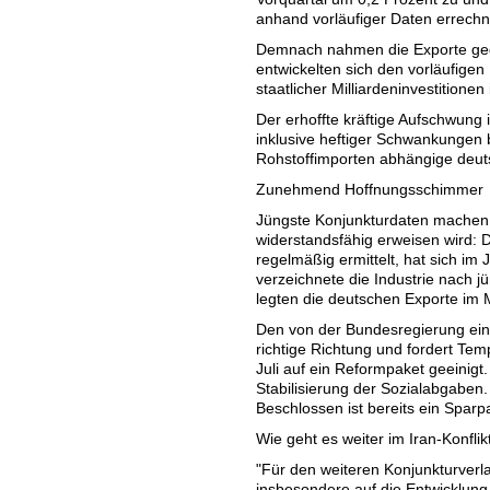
anhand vorläufiger Daten errechn
Demnach nahmen die Exporte ge
entwickelten sich den vorläufigen 
staatlicher Milliardeninvestitionen
Der erhoffte kräftige Aufschwung
inklusive heftiger Schwankungen b
Rohstoffimporten abhängige deuts
Zunehmend Hoffnungsschimmer
Jüngste Konjunkturdaten machen H
widerstandsfähig erweisen wird: D
regelmäßig ermittelt, hat sich im
verzeichnete die Industrie nach
legten die deutschen Exporte im M
Den von der Bundesregierung eing
richtige Richtung und fordert Tem
Juli auf ein Reformpaket geeini
Stabilisierung der Sozialabgaben.
Beschlossen ist bereits ein Sparp
Wie geht es weiter im Iran-Konflik
"Für den weiteren Konjunkturverla
insbesondere auf die Entwicklung