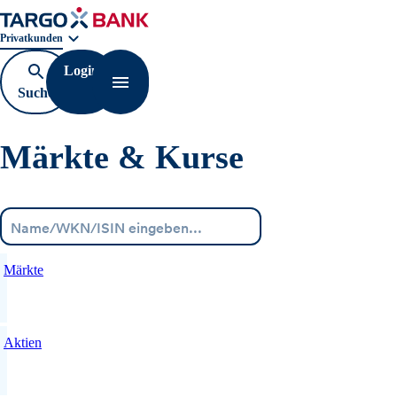
Geschäftsbereichnavigation. Aktuelle Auswahl:
Privatkunden
Login
Suche
Navigation öffnen
öffnen
Märkte & Kurse
Menü
Märkte
Aktien