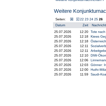
Weitere Konjunkturnach
Seiten:
22
23
24
25
26
Datum
Zeit
Nachricht
25.07.2026
12:20
Tote nach
25.07.2026
12:18
Kiews Geg
25.07.2026
12:18
Österreich:
25.07.2026
12:11
Sozialver
25.07.2026
12:11
Arbeitgeb
25.07.2026
12:10
DIW-Ökono
25.07.2026
12:06
Linnemann
25.07.2026
12:03
Gönner: In
25.07.2026
12:00
Huthi-Mil
25.07.2026
11:59
Saudi-Koal