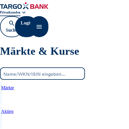
Geschäftsbereichnavigation. Aktuelle Auswahl:
Privatkunden
Login
Suche
Navigation öffnen
öffnen
Märkte & Kurse
Menü
Märkte
Aktien