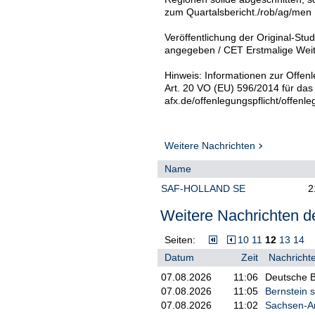
zum Quartalsbericht./rob/ag/men
Veröffentlichung der Original-Stud
angegeben / CET Erstmalige Weite
Hinweis: Informationen zur Offenl
Art. 20 VO (EU) 596/2014 für das
afx.de/offenlegungspflicht/offenle
Weitere Nachrichten
Name
SAF-HOLLAND SE
2
Weitere Nachrichten de
Seiten:
10
11
12
13
14
Datum
Zeit
Nachrichte
07.08.2026
11:06
Deutsche B
07.08.2026
11:05
Bernstein s
07.08.2026
11:02
Sachsen-An