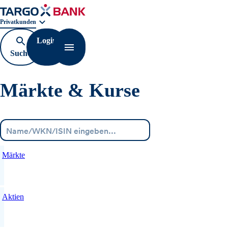
Geschäftsbereichnavigation. Aktuelle Auswahl:
Privatkunden
Login
Suche
Navigation öffnen
öffnen
Märkte & Kurse
Menü
Märkte
Aktien