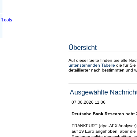
Tools
Übersicht
Auf dieser Seite finden Sie alle Na
untenstehenden Tabelle
die für Sie
detaillierter nach bestimmten und 
Ausgewählte Nachrich
07.08.2026 11:06
Deutsche Bank Research hebt Zi
FRANKFURT (dpa-AFX Analyser) -
auf 19 Euro angehoben, aber die E
Regionen solide abgeschnitten, s