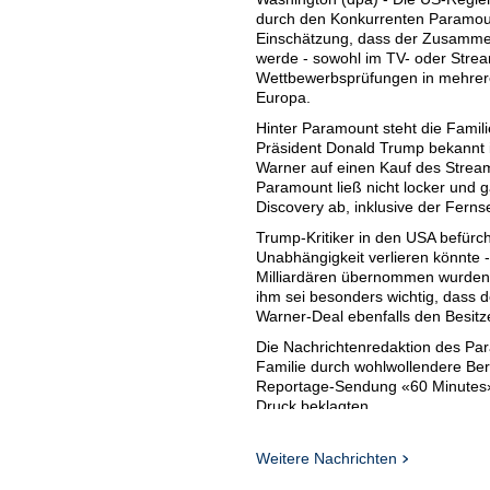
durch den Konkurrenten Paramoun
Einschätzung, dass der Zusamm
werde - sowohl im TV- oder Strea
Wettbewerbsprüfungen in mehrer
Europa.
Hinter Paramount steht die Familie
Präsident Donald Trump bekannt is
Warner auf einen Kauf des Strea
Paramount ließ nicht locker und
Discovery ab, inklusive der Ferns
Trump-Kritiker in den USA befür
Unabhängigkeit verlieren könnte 
Milliardären übernommen wurden,
ihm sei besonders wichtig, dass d
Warner-Deal ebenfalls den Besitz
Die Nachrichtenredaktion des Pa
Familie durch wohlwollendere Ber
Reportage-Sendung «60 Minutes» w
Druck beklagten.
Paramount will mehr
Weitere Nachrichten
Gewicht
Paramount wird von Larry Ellisons