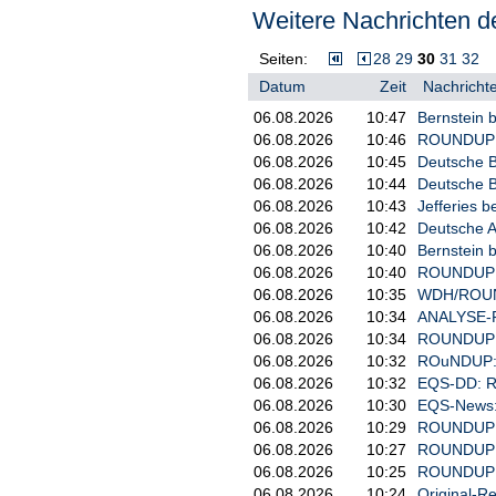
Übernahme von Warner Bros. Disc
Weitere Nachrichten de
kleineren Playern der Branche. 
Superman und Batman, Filmreihen
Seiten:
28
29
30
31
32
des Bezahlsenders HBO.
Datum
Zeit
Nachrichte
06.08.2026
10:47
Bernstein 
06.08.2026
10:46
ROUNDUP: P
06.08.2026
10:45
Deutsche Ba
06.08.2026
10:44
Deutsche Ba
06.08.2026
10:43
Jefferies b
06.08.2026
10:42
Deutsche A
06.08.2026
10:40
Bernstein b
06.08.2026
10:40
ROUNDUP: L
06.08.2026
10:35
WDH/ROUNDU
06.08.2026
10:34
ANALYSE-FL
06.08.2026
10:34
ROUNDUP: A
06.08.2026
10:32
ROuNDUP: C
06.08.2026
10:32
EQS-DD: R
06.08.2026
10:30
EQS-News: 
06.08.2026
10:29
ROUNDUP: P
06.08.2026
10:27
ROUNDUP: S
06.08.2026
10:25
ROUNDUP: A
06.08.2026
10:24
Original-Re