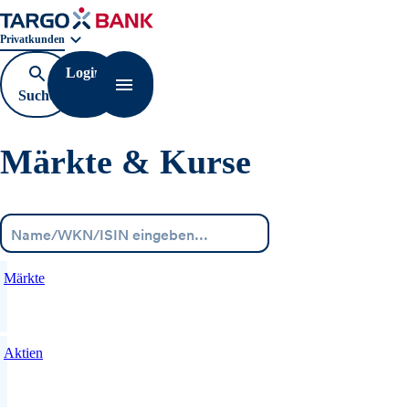
Geschäftsbereichnavigation. Aktuelle Auswahl:
Privatkunden
Login
Suche
Navigation öffnen
öffnen
Märkte & Kurse
Menü
Märkte
Aktien