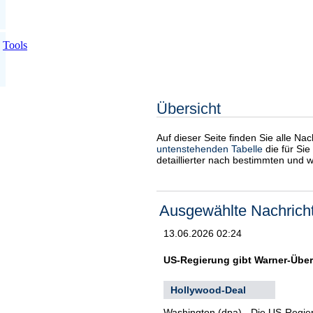
Tools
Übersicht
Auf dieser Seite finden Sie alle Na
untenstehenden Tabelle
die für Sie
detaillierter nach bestimmten und 
Ausgewählte Nachrich
13.06.2026 02:24
US-Regierung gibt Warner-Übe
Hollywood-Deal
Washington (dpa) - Die US-Regie