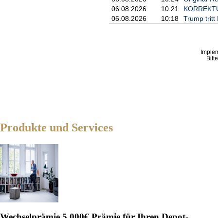
06.08.2026
10:21
KORREKTUR:
06.08.2026
10:18
Trump trit
Imple
Bitt
Produkte und Services
Wechselprämie
5.000€ Prämie für Ihren Depot-