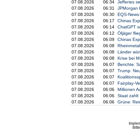
07.08.2026
06:34
Jefferies s
07.08.2026
06:31
JPMorgan he
07.08.2026
06:30
EQS-News: 
07.08.2026
06:17
Chinas Expo
07.08.2026
06:14
ChatGPT sch
07.08.2026
06:12
Öljäger fl
07.08.2026
06:09
Chinas Expo
07.08.2026
06:08
Rheinmetal
07.08.2026
06:08
Länder wü
07.08.2026
06:08
Krise bei M
07.08.2026
06:07
Berichte: S
07.08.2026
06:07
Trump: Neu
07.08.2026
06:07
Koalitionssp
07.08.2026
06:07
Fairplay-V
07.08.2026
06:06
Millionen 
07.08.2026
06:06
Staat zahlt
07.08.2026
06:06
Grüne: Reic
Imple
Bitt