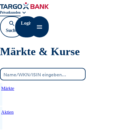
Geschäftsbereichnavigation. Aktuelle Auswahl:
Privatkunden
Login
Suche
Navigation öffnen
öffnen
Märkte & Kurse
Menü
Märkte
Aktien