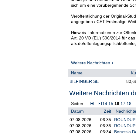
sich um eine vorübergehende Schw
Veröffentlichung der Original-Stud
angegeben / CET Erstmalige Weite
Hinweis: Informationen zur Offenl
Art. 20 VO (EU) 596/2014 für das
afx.de/offenlegungspflicht/offenle
Weitere Nachrichten
Name
Ku
BILFINGER SE
80,6
Weitere Nachrichten de
Seiten:
14
15
16
17
18
Datum
Zeit
Nachrichte
07.08.2026
06:35
ROUNDUP: 
07.08.2026
06:35
ROUNDUP: Z
07.08.2026
06:34
Borussia Do