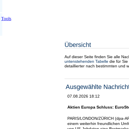
Tools
Übersicht
Auf dieser Seite finden Sie alle Na
untenstehenden Tabelle
die für Sie
detaillierter nach bestimmten und 
Ausgewählte Nachrich
07.08.2026 18:12
Aktien Europa Schluss: EuroSt
PARIS/LONDON/ZÜRICH (dpa-AFX) -
einem weiterhin freundlichen Umfe
von US-Jobdaten eine Bestmarke 