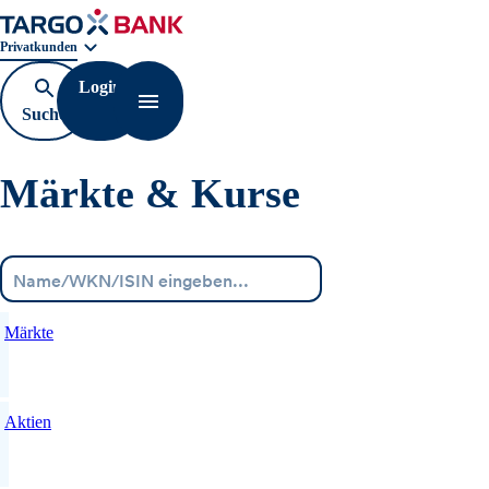
Geschäftsbereichnavigation. Aktuelle Auswahl:
Privatkunden
Login
Suche
Navigation öffnen
öffnen
Märkte & Kurse
Menü
Märkte
Aktien