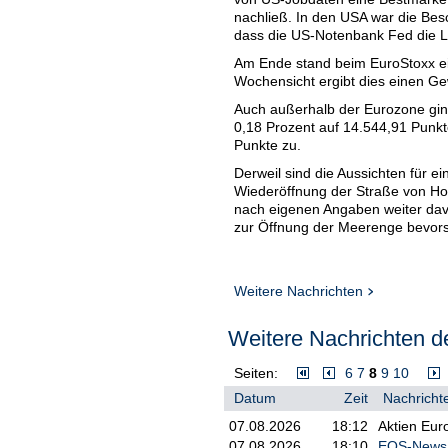
nachließ. In den USA war die Besc
dass die US-Notenbank Fed die L
Am Ende stand beim EuroStoxx ei
Wochensicht ergibt dies einen Ge
Auch außerhalb der Eurozone gin
0,18 Prozent auf 14.544,91 Punkt
Punkte zu.
Derweil sind die Aussichten für 
Wiederöffnung der Straße von Ho
nach eigenen Angaben weiter davo
zur Öffnung der Meerenge bevors
Weitere Nachrichten
Weitere Nachrichten de
Seiten:
6
7
8
9
10
Datum
Zeit
Nachrichte
07.08.2026
18:12
Aktien Eur
07.08.2026
18:10
EQS-News: 