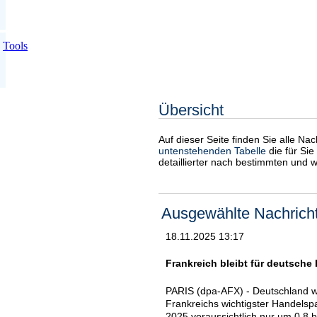
Tools
Übersicht
Auf dieser Seite finden Sie alle Na
untenstehenden Tabelle
die für Sie
detaillierter nach bestimmten und 
Ausgewählte Nachrich
18.11.2025 13:17
Frankreich bleibt für deutsche 
PARIS (dpa-AFX) - Deutschland wi
Frankreichs wichtigster Handels
2025 voraussichtlich nur um 0,8 b