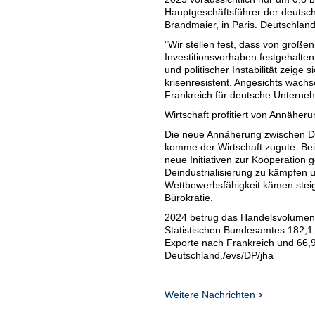
Hauptgeschäftsführer der deutsc
Brandmaier, in Paris. Deutschland
"Wir stellen fest, dass von groß
Investitionsvorhaben festgehalte
und politischer Instabilität zeig
krisenresistent. Angesichts wac
Frankreich für deutsche Unterne
Wirtschaft profitiert von Annäher
Die neue Annäherung zwischen De
komme der Wirtschaft zugute. Bei
neue Initiativen zur Kooperation 
Deindustrialisierung zu kämpfen
Wettbewerbsfähigkeit kämen stei
Bürokratie.
2024 betrug das Handelsvolumen
Statistischen Bundesamtes 182,1 M
Exporte nach Frankreich und 66,9
Deutschland./evs/DP/jha
Weitere Nachrichten