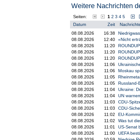
Weitere Nachrichten de
Seiten:
1
2
3
4
5
Datum
Zeit
Nachrichte
08.08.2026
16:38
Niedrigwas
08.08.2026
12:40
«Nicht ertr
08.08.2026
11:20
ROUNDUP: U
08.08.2026
11:20
ROUNDUP: E
08.08.2026
11:20
ROUNDUP: U
08.08.2026
11:06
Ukrainisch
08.08.2026
11:06
Moskau spr
08.08.2026
11:05
Rheinmetall
08.08.2026
11:05
Russland-E
08.08.2026
11:04
Ukraine: Dr
08.08.2026
11:04
UN warnen 
08.08.2026
11:03
CDU-Spitze
08.08.2026
11:03
CDU-Sicher
08.08.2026
11:02
EU-Kommiss
08.08.2026
11:02
Was tut di
08.08.2026
11:01
US-Senat b
08.08.2026
11:00
UEFA bestä
08.08.2026
10:59
Niedrige Re