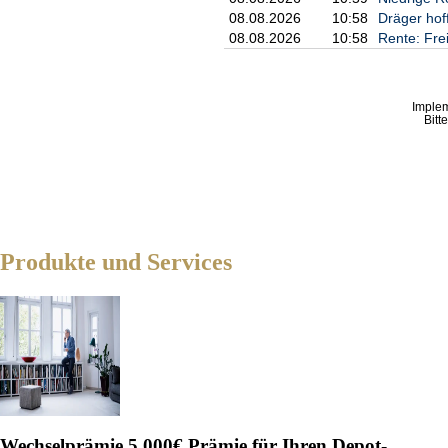
08.08.2026
10:58
Dräger hof
08.08.2026
10:58
Rente: Fre
Imple
Bitt
Produkte und Services
Wechselprämie
5.000€ Prämie für Ihren Depot-