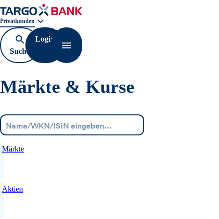
Geschäftsbereichnavigation. Aktuelle Auswahl:
Privatkunden
Login
Suche
Navigation öffnen
öffnen
Märkte & Kurse
Menü
Märkte
Aktien