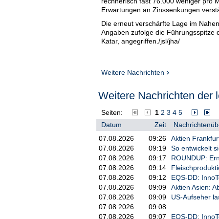
rechnerisch fast 76.000 weniger pro M
Erwartungen an Zinssenkungen verstä
Die erneut verschärfte Lage im Nahe
Angaben zufolge die Führungsspitze d
Katar, angegriffen./jsl/jha/
Weitere Nachrichten
Weitere Nachrichten der l
Seiten:
1
2
3
4
5
Datum
Zeit
Nachrichtenübe
07.08.2026
09:26
Aktien Frankfur
07.08.2026
09:19
So entwickelt 
07.08.2026
09:17
ROUNDUP: Erneu
07.08.2026
09:14
Fleischprodukt
07.08.2026
09:12
EQS-DD: InnoT
07.08.2026
09:09
Aktien Asien: 
07.08.2026
09:09
US-Aufseher la
07.08.2026
09:08
07.08.2026
09:07
EQS-DD: InnoT