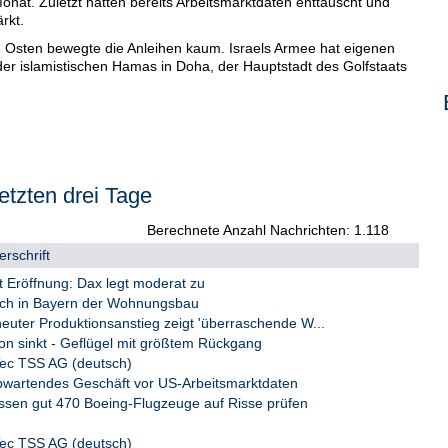
onat. Zuletzt hatten bereits Arbeitsmarktdaten enttäuscht und
rkt.
n Osten bewegte die Anleihen kaum. Israels Armee hat eigenen
er islamistischen Hamas in Doha, der Hauptstadt des Golfstaats
etzten drei Tage
Berechnete Anzahl Nachrichten: 1.118
rschrift
t Eröffnung: Dax legt moderat zu
sich in Bayern der Wohnungsbau
ter Produktionsanstieg zeigt 'überraschende W...
ion sinkt - Geflügel mit größtem Rückgang
ec TSS AG (deutsch)
Abwartendes Geschäft vor US-Arbeitsmarktdaten
ssen gut 470 Boeing-Flugzeuge auf Risse prüfen
ec TSS AG (deutsch)