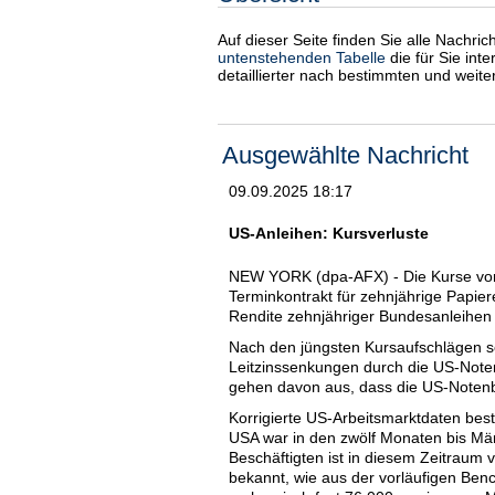
Auf dieser Seite finden Sie alle Nachri
untenstehenden Tabelle
die für Sie int
detaillierter nach bestimmten und weit
Ausgewählte Nachricht
09.09.2025 18:17
US-Anleihen: Kursverluste
NEW YORK (dpa-AFX) - Die Kurse vo
Terminkontrakt für zehnjährige Papie
Rendite zehnjähriger Bundesanleihen 
Nach den jüngsten Kursaufschlägen se
Leitzinssenkungen durch die US-Noten
gehen davon aus, dass die US-Notenb
Korrigierte US-Arbeitsmarktdaten bes
USA war in den zwölf Monaten bis März
Beschäftigten ist in diesem Zeitraum 
bekannt, wie aus der vorläufigen Be