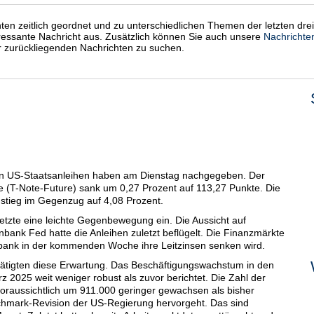
chten zeitlich geordnet und zu unterschiedlichen Themen der letzten dre
eressante Nachricht aus. Zusätzlich können Sie auch unsere
Nachrichte
er zurückliegenden Nachrichten zu suchen.
n US-Staatsanleihen haben am Dienstag nachgegeben. Der
re (T-Note-Future) sank um 0,27 Prozent auf 113,27 Punkte. Die
stieg im Gegenzug auf 4,08 Prozent.
tzte eine leichte Gegenbewegung ein. Die Aussicht auf
bank Fed hatte die Anleihen zuletzt beflügelt. Die Finanzmärkte
ank in der kommenden Woche ihre Leitzinsen senken wird.
tätigten diese Erwartung. Das Beschäftigungswachstum in den
 2025 weit weniger robust als zuvor berichtet. Die Zahl der
voraussichtlich um 911.000 geringer gewachsen als bisher
nchmark-Revision der US-Regierung hervorgeht. Das sind