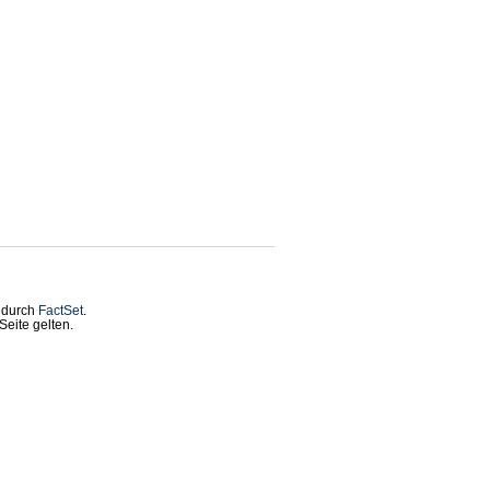
t durch
FactSet
.
eite gelten.