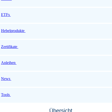
ETFs
Hebelprodukte
Zertifikate
Anleihen
News
Tools
Übersicht