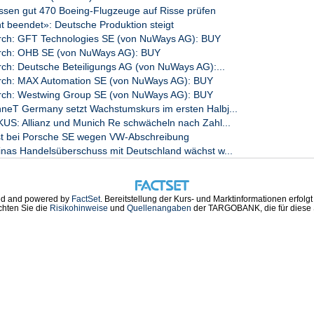
ssen gut 470 Boeing-Flugzeuge auf Risse prüfen
nt beendet»: Deutsche Produktion steigt
rch: GFT Technologies SE (von NuWays AG): BUY
arch: OHB SE (von NuWays AG): BUY
rch: Deutsche Beteiligungs AG (von NuWays AG):...
arch: MAX Automation SE (von NuWays AG): BUY
arch: Westwing Group SE (von NuWays AG): BUY
eT Germany setzt Wachstumskurs im ersten Halbj...
S: Allianz und Munich Re schwächeln nach Zahl...
ust bei Porsche SE wegen VW-Abschreibung
as Handelsüberschuss mit Deutschland wächst w...
d and powered by
FactSet
. Bereitstellung der Kurs- und Marktinformationen erfolg
chten Sie die
Risikohinweise
und
Quellenangaben
der TARGOBANK, die für diese S