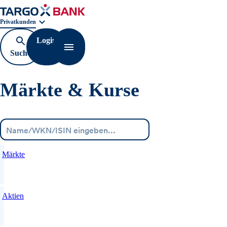
Geschäftsbereichnavigation. Aktuelle Auswahl:
Privatkunden
Login
Suche
Navigation öffnen
öffnen
Märkte & Kurse
Menü
Märkte
Aktien