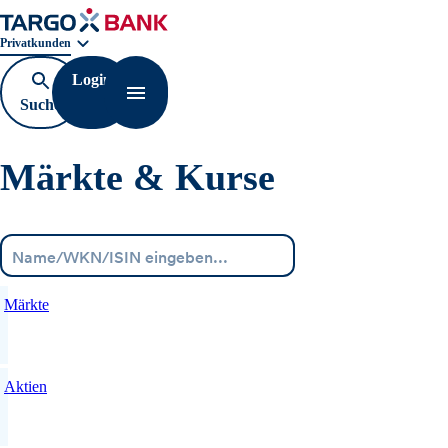
Geschäftsbereichnavigation. Aktuelle Auswahl:
Privatkunden
Login
Suche
Navigation öffnen
öffnen
Märkte & Kurse
Menü
Märkte
Aktien