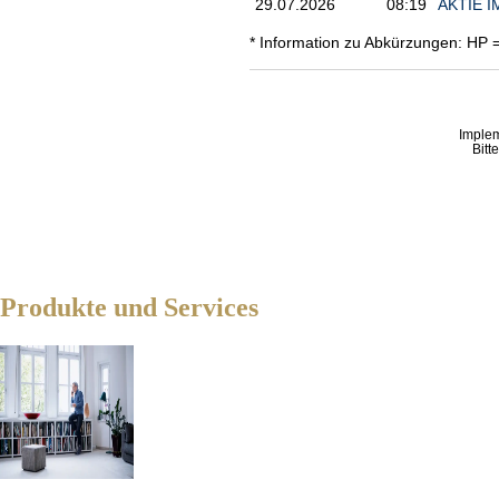
29.07.2026
08:19
AKTIE IM
* Information zu Abkürzungen: HP 
Imple
Bitt
Produkte und Services