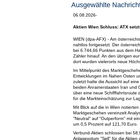
Ausgewählte Nachricht
06.08.2026-
Aktien Wien Schluss: ATX setzt
WIEN (dpa-AFX) - Am österreichi
nahtlos fortgesetzt. Der österrei
bei 6.744,66 Punkten aus dem Ha
Zähler hinauf. An den übrigen eu
dort wurden vielerorts neue Höchs
Im Mittelpunkt des Marktgeschehe
Entwicklungen im Nahen Osten un
zuletzt hatte die Aussicht auf ei
beiden Anrainerstaaten Iran und
über eine neue Schifffahrtsroute d
für die Markteinschätzung zur Lag
Mit Blick auf die in Wien notier
Marktgeschehen vereinzelt Analys
"Neutral" auf "Outperform" mit ei
um 0,5 Prozent auf 121,70 Euro.
Verbund-Aktien schlossen bei 58,
Anlagevotum "Sell" für die Aktien