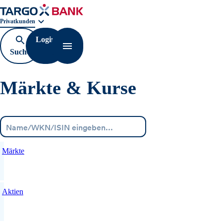
Geschäftsbereichnavigation. Aktuelle Auswahl:
Privatkunden
Login
Suche
Navigation öffnen
öffnen
Märkte & Kurse
Menü
Märkte
Aktien