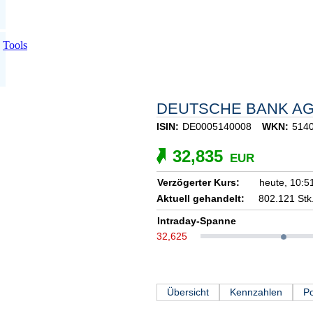
Tools
DEUTSCHE BANK A
ISIN:
DE0005140008
WKN:
514
32,835
EUR
Verzögerter Kurs:
heute,
10:5
Aktuell gehandelt:
802.121 Stk
Intraday-Spanne
32,625
Übersicht
Kennzahlen
Po