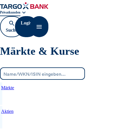
Geschäftsbereichnavigation. Aktuelle Auswahl:
Privatkunden
Login
Suche
Navigation öffnen
öffnen
Märkte & Kurse
Menü
Märkte
Aktien