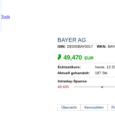
Tools
BAYER AG
ISIN:
DE000BAY0017
WKN:
BAY
49,470
EUR
Echtzeitkurs:
heute,
12:3
Aktuell gehandelt:
187 Stk.
Intraday-Spanne
48,400
Übersicht
Kennzahlen
Po