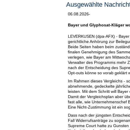
Ausgewählte Nachricht
06.08.2026-
Bayer und Glyphosat-Kläger wo
LEVERKUSEN (dpa-AFX) - Bayer und
gerichtliche Anhörung zur Beileg
Beide Seiten haben beim zuständi
finalen Genehmigung des Sammelv
verlegen, wie Bayer am Mittwocha
Verwalter des Programms mehr Ze
nach der Entscheidung des Suprem
Opt-outs könne so vorab geklärt 
Im Rahmen dieses Vergleichs - so
abnehmende, gedeckelte jährliche
leisten. Mit dem Schritt will B
Damit der Vergleichsplan aber üb
fast alle, wie Unternehmenschef B
Eine Nicht-Zustimmung ist ein so
Dass nach der jüngsten Entschei
Fall Widerrufsanträge zu sogenan
Supreme Court hatte zu Gunsten 