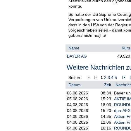
Krebsrisiken durch den glyphosat
könnte.
So hatte der US Supreme Court g
Verpackungen von Unkrautvernicht
dass in den USA von der Regieru
vorgeschrieben seien - damit kö
geben./mis/mne/jha/
Name
Kurs
BAYER AG
49,520
Weitere Nachrichten zu
Seiten:
1
2
3
4
5
Datum
Zeit
Nachrich
06.08.2026
08:34
Bayer un
05.08.2026
15:23
AKTIE IM
04.08.2026
18:03
ROUNDUP/
04.08.2026
15:20
dpa-AFX-
04.08.2026
14:35
Aktien Fr
04.08.2026
12:06
Aktien Fr
04.08.2026
10:16
ROUNDUP/