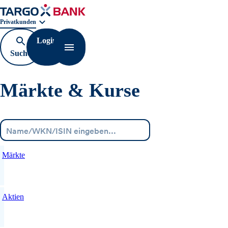
Geschäftsbereichnavigation. Aktuelle Auswahl:
Privatkunden
Login
Suche
Navigation öffnen
öffnen
Märkte & Kurse
Menü
Märkte
Aktien