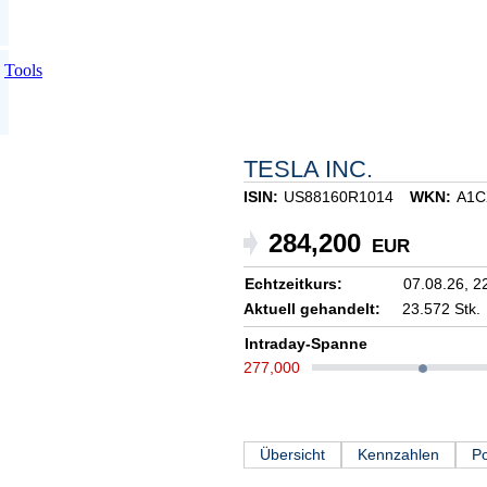
Tools
TESLA INC.
ISIN:
US88160R1014
WKN:
A1C
284,200
EUR
Echtzeitkurs:
07.08.26,
2
Aktuell gehandelt:
23.572 Stk.
Intraday-Spanne
277,000
Übersicht
Kennzahlen
Po