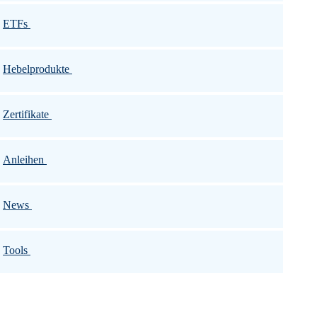
ETFs
Hebelprodukte
Zertifikate
Anleihen
News
Tools