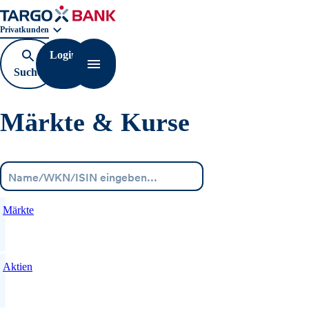
Geschäftsbereichnavigation. Aktuelle Auswahl:
Privatkunden
Login
Suche
Navigation öffnen
öffnen
Märkte & Kurse
Menü
Märkte
Aktien