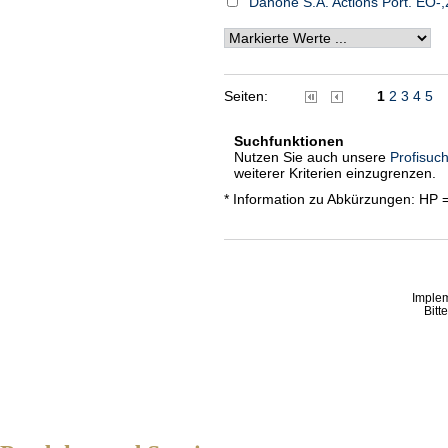
Danone S.A. Actions Port. EO-,
Seiten:
1
2
3
4
5
Suchfunktionen
Nutzen Sie auch unsere
Profisuch
weiterer Kriterien einzugrenzen.
* Information zu Abkürzungen: HP 
Imple
Bitt