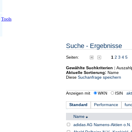
Tools
Suche - Ergebnisse
Seiten:
1
2
3
4
5
Gewählte Suchkriterien :
Auszahl
Aktuelle Sortierung:
Name
Diese
Suchanfrage speichern
Anzeigen mit
WKN
ISIN
akt
Standard
Performance
fun
Name
adidas AG Namens-Aktien o.N.