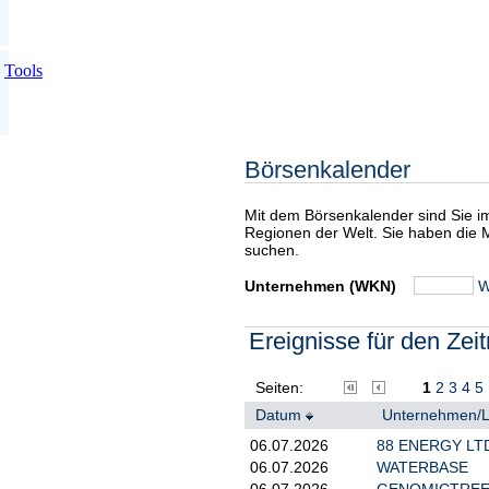
Tools
Börsenkalender
Mit dem Börsenkalender sind Sie 
Regionen der Welt. Sie haben die 
suchen.
Unternehmen (WKN)
W
Ereignisse für den Zei
Seiten:
1
2
3
4
5
Datum
Unternehmen/
06.07.2026
88 ENERGY LT
06.07.2026
WATERBASE
06.07.2026
GENOMICTREE