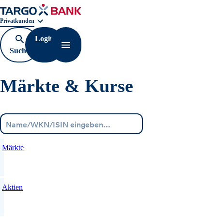
Geschäftsbereichnavigation. Aktuelle Auswahl:
Privatkunden
Login
Suche
Navigation öffnen
öffnen
Märkte & Kurse
Menü
Märkte
Aktien