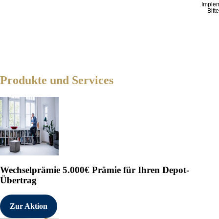
Imple
Bitt
Produkte und Services
Wechselprämie
5.000€ Prämie für Ihren Depot-
Übertrag
Zur Aktion