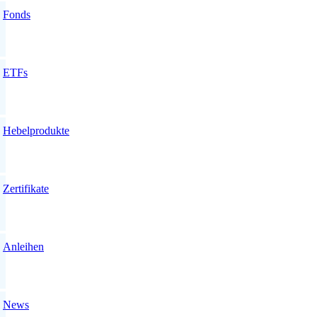
Fonds
ETFs
Hebelprodukte
Zertifikate
Anleihen
News