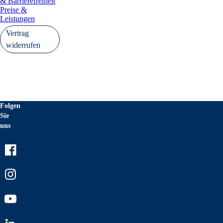
& Barrierefreiheit
Preise &
Leistungen
Vertrag
widerrufen
Folgen
Sie
uns
Facebook
Instagram
Youtube
LinkedIn