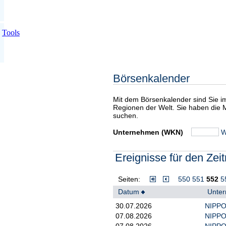
Tools
Börsenkalender
Mit dem Börsenkalender sind Sie 
Regionen der Welt. Sie haben die 
suchen.
Unternehmen (WKN)
W
Ereignisse für den Zei
Seiten:
550
551
552
5
Datum
Unte
30.07.2026
NIPP
07.08.2026
NIPP
07.08.2026
NIPP