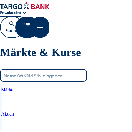
Geschäftsbereichnavigation. Aktuelle Auswahl:
Privatkunden
Login
Suche
Navigation öffnen
öffnen
Märkte & Kurse
Menü
Märkte
Aktien