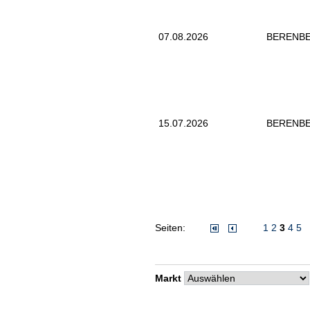
07.08.2026
BERENB
15.07.2026
BERENB
Seiten:
1
2
3
4
5
Markt