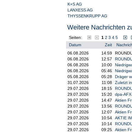
K+S AG
LANXESS AG
THYSSENKRUPP AG
Weitere Nachrichten zu
Seiten:
1
2
3
4
5
Datum
Zeit
Nachrich
06.08.2026
14:59
ROUNDUP/
06.08.2026
12:57
ROUNDUP:
06.08.2026
10:00
Niedrigw
06.08.2026
05:46
Niedrigw
05.08.2026
05:28
Dräger wa
31.07.2026
11:08
Zuletzt i
29.07.2026
18:15
ROUNDUP/
29.07.2026
15:20
dpa-AFX-
29.07.2026
14:47
Aktien Fr
29.07.2026
13:56
ROUNDUP
29.07.2026
12:07
Aktien Fr
29.07.2026
10:54
AKTIE IM
29.07.2026
10:14
ROUNDUP/
29.07.2026
09:25
Aktien Fr