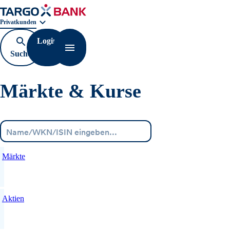
Geschäftsbereichnavigation. Aktuelle Auswahl:
Privatkunden
Login
Suche
Navigation öffnen
öffnen
Märkte & Kurse
Menü
Märkte
Aktien