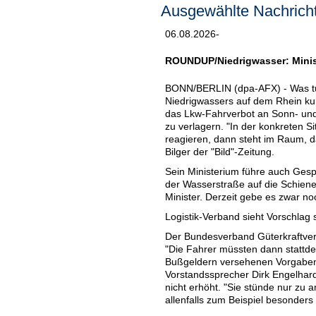
Ausgewählte Nachricht
06.08.2026-
ROUNDUP/Niedrigwasser: Minis
BONN/BERLIN (dpa-AFX) - Was tun
Niedrigwassers auf dem Rhein kur
das Lkw-Fahrverbot an Sonn- und
zu verlagern. "In der konkreten S
reagieren, dann steht im Raum, d
Bilger der "Bild"-Zeitung.
Sein Ministerium führe auch Gesp
der Wasserstraße auf die Schiene 
Minister. Derzeit gebe es zwar no
Logistik-Verband sieht Vorschlag 
Der Bundesverband Güterkraftverk
"Die Fahrer müssten dann stattd
Bußgeldern versehenen Vorgaben 
Vorstandssprecher Dirk Engelhard
nicht erhöht. "Sie stünde nur zu 
allenfalls zum Beispiel besonders