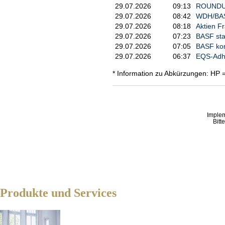
29.07.2026
09:13
ROUNDUP
29.07.2026
08:42
WDH/BASF
29.07.2026
08:18
Aktien Fr
29.07.2026
07:23
BASF star
29.07.2026
07:05
BASF kom
29.07.2026
06:37
EQS-Adho
* Information zu Abkürzungen: HP 
Imple
Bitt
Produkte und Services