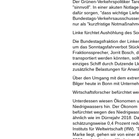
Der Grünen-Verkehrspolitiker Tare
"sinnvoll". In einer akuten Notl
dafür sorgen, "dass wichtige Lief
Bundestags-Verkehrsausschusses d
nur als "kurzfristige Notmaßnahm
Linke fürchtet Aushöhlung des So
Die Bundestagsfraktion der Linken
um das Sonntagsfahrverbot Stück 
Fraktionssprecher, Jorrit Bosch, d
transportiert werden könnten, soll
einziges Schiff durch Dutzende 
zusätzliche Belastungen für Anwo
Über den Umgang mit dem extrem
Bilger heute in Bonn mit Untern
Wirtschaftsforscher befürchtet w
Unterdessen wiesen Ökonomen und
Niedrigwassers hin. Der Ökonom S
befürchtet wegen des Niedrigwas
ähnlich wie im Dürrejahr 2018. D
schätzungsweise 0,4 Prozent reduz
Instituts für Weltwirtschaft (IfW).
Marke liegt, gehen wir von einer