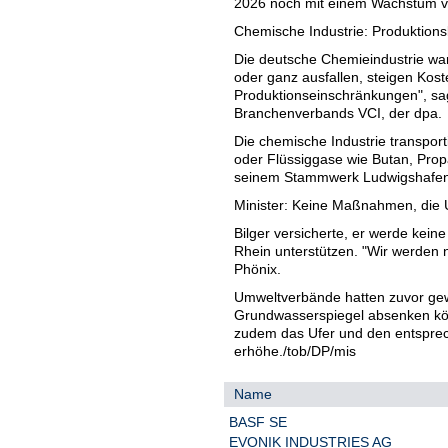
2026 noch mit einem Wachstum vo
Chemische Industrie: Produktion
Die deutsche Chemieindustrie wa
oder ganz ausfallen, steigen Kos
Produktionseinschränkungen", sa
Branchenverbands VCI, der dpa.
Die chemische Industrie transport
oder Flüssiggase wie Butan, Pro
seinem Stammwerk Ludwigshafen pe
Minister: Keine Maßnahmen, die
Bilger versicherte, er werde k
Rhein unterstützen. "Wir werden 
Phönix.
Umweltverbände hatten zuvor g
Grundwasserspiegel absenken kön
zudem das Ufer und den entspre
erhöhe./tob/DP/mis
Name
BASF SE
EVONIK INDUSTRIES AG