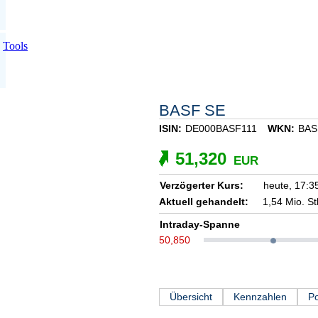
Tools
BASF SE
ISIN:
DE000BASF111
WKN:
BAS
51,320
EUR
Verzögerter Kurs:
heute,
17:3
Aktuell gehandelt:
1,54 Mio. St
Intraday-Spanne
50,850
Übersicht
Kennzahlen
Po