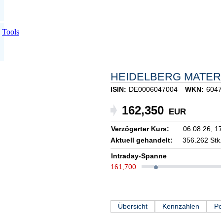
Tools
HEIDELBERG MATER
ISIN:
DE0006047004
WKN:
604
162,350
EUR
Verzögerter Kurs:
06.08.26,
1
Aktuell gehandelt:
356.262 Stk
Intraday-Spanne
161,700
Übersicht
Kennzahlen
Po