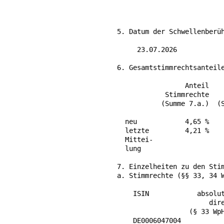
5. Datum der Schwellenberüh
     23.07.2026

6. Gesamtstimmrechtsanteile
                 Anteil    
            Stimmrechte    
           (Summe 7.a.)  (S
                           
  neu            4,65 %    
  letzte         4,21 %    
  Mittei-

  lung

7. Einzelheiten zu den Stim
a. Stimmrechte (§§ 33, 34 W
    ISIN            absolut
                       dire
                  (§ 33 WpH
    DE0006047004           