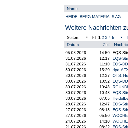
Name
HEIDELBERG MATERIALS AG
Weitere Nachrichten zu
Seiten:
1
2
3
4
5
Datum
Zeit
Nachric
05.08.2026
14:50
EQS-Sti
31.07.2026
12:17
EQS-Sti
31.07.2026
11:10
EQS-DD:
30.07.2026
15:20
dpa-AFX
30.07.2026
12:37
OTS: Hei
30.07.2026
10:52
EQS-DD:
30.07.2026
10:43
ROUNDUP:
30.07.2026
10:43
EQS-Sti
30.07.2026
07:05
Heidelbe
28.07.2026
12:47
EQS-Sti
27.07.2026
08:13
EQS-Sti
27.07.2026
05:50
WOCHENA
24.07.2026
14:10
WOCHENA
21.07.2026
08:22
EQS-Sti