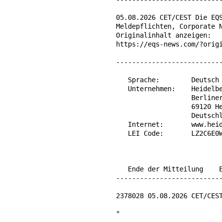
05.08.2026 CET/CEST Die EQS
Meldepflichten, Corporate N
Originalinhalt anzeigen:

https://eqs-news.com/?origi
---------------------------
   Sprache:        Deutsch

   Unternehmen:    Heidelbe
                   Berliner
                   69120 He
                   Deutschl
   Internet:       www.heid
   LEI Code:       LZ2C6E0W
   Ende der Mitteilung    E
---------------------------
2378028 05.08.2026 CET/CEST
°