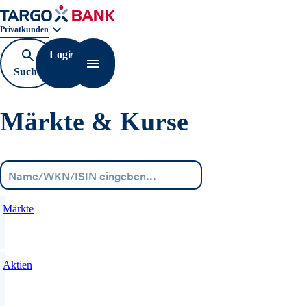
Geschäftsbereichnavigation. Aktuelle Auswahl:
Privatkunden
Login
Suche
Navigation öffnen
öffnen
Märkte & Kurse
Menü
Märkte
Aktien