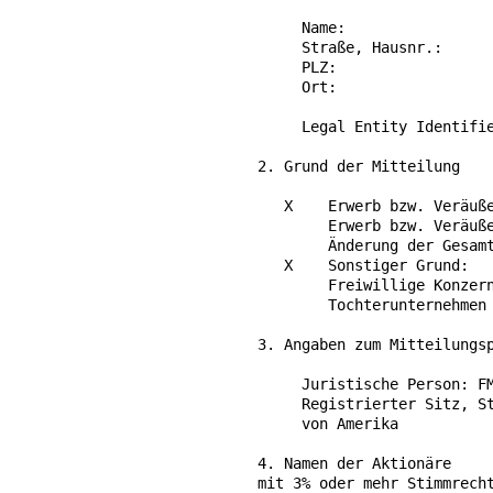
     Name:                 
     Straße, Hausnr.:      
     PLZ:                  
     Ort:                  
                           
     Legal Entity Identifie
2. Grund der Mitteilung

   X    Erwerb bzw. Veräuße
        Erwerb bzw. Veräuße
        Änderung der Gesamt
   X    Sonstiger Grund:

        Freiwillige Konzern
        Tochterunternehmen

3. Angaben zum Mitteilungsp
     Juristische Person: FM
     Registrierter Sitz, St
     von Amerika

4. Namen der Aktionäre

mit 3% oder mehr Stimmrecht