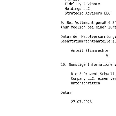
  Fidelity Advisory        
  Holdings LLC

  Strategic Advisers LLC   
9. Bei Vollmacht gemäß § 34
(nur möglich bei einer Zure
Datum der Hauptversammlung:
Gesamtstimmrechtsanteile (6
     Anteil Stimmrechte    
                      %    
10. Sonstige Informationen:
     Die 3-Prozent-Schwelle
     Company LLC, einem ver
     unterschritten.

Datum

     27.07.2026

---------------------------