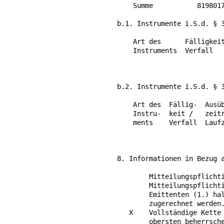
    Summe           8198017
b.1. Instrumente i.S.d. § 3
    Art des      Fälligkeit
    Instruments  Verfall   
                           
                           
b.2. Instrumente i.S.d. § 3
    Art des  Fällig-  Ausüb
    Instru-  keit /   zeitr
    ments    Verfall  Laufz
                           
                           
8. Informationen in Bezug a
        Mitteilungspflichti
        Mitteilungspflichti
        Emittenten (1.) hal
        zugerechnet werden.
   X    Vollständige Kette 
        obersten beherrsche