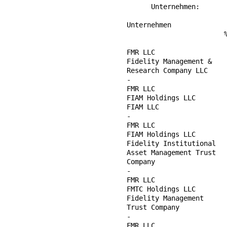
        Unternehmen:

  Unternehmen              
                          %
                           
  FMR LLC                  
  Fidelity Management &    
  Research Company LLC

  -                        
  FMR LLC                  
  FIAM Holdings LLC        
  FIAM LLC                 
  -                        
  FMR LLC                  
  FIAM Holdings LLC        
  Fidelity Institutional   
  Asset Management Trust

  Company

  -                        
  FMR LLC                  
  FMTC Holdings LLC        
  Fidelity Management      
  Trust Company

  -                        
  FMR LLC                  