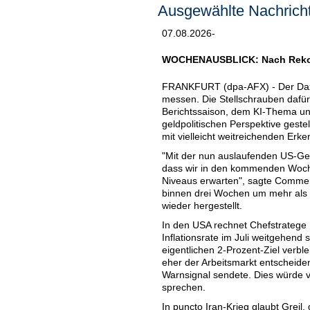
Ausgewählte Nachricht
07.08.2026-
WOCHENAUSBLICK: Nach Rekordj
FRANKFURT (dpa-AFX) - Der Dax 
messen. Die Stellschrauben dafür
Berichtssaison, dem KI-Thema und
geldpolitischen Perspektive geste
mit vielleicht weitreichenden Er
"Mit der nun auslaufenden US-Gewi
dass wir in den kommenden Woche
Niveaus erwarten", sagte Commer
binnen drei Wochen um mehr als 
wieder hergestellt.
In den USA rechnet Chefstratege 
Inflationsrate im Juli weitgehend 
eigentlichen 2-Prozent-Ziel verbl
eher der Arbeitsmarkt entscheide
Warnsignal sendete. Dies würde 
sprechen.
In puncto Iran-Krieg glaubt Grei