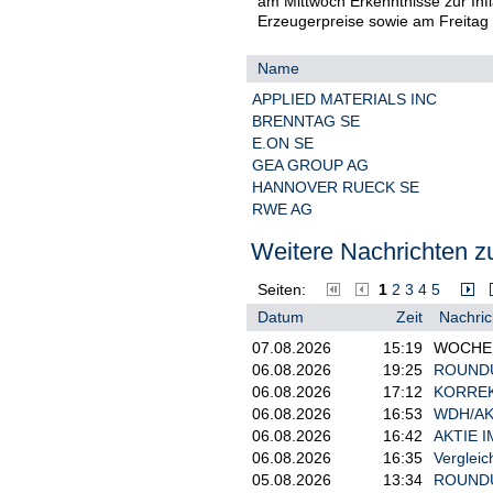
am Mittwoch Erkenntnisse zur Inf
Erzeugerpreise sowie am Freitag 
Name
APPLIED MATERIALS INC
BRENNTAG SE
E.ON SE
GEA GROUP AG
HANNOVER RUECK SE
RWE AG
Weitere Nachrichten zu
Seiten:
1
2
3
4
5
Datum
Zeit
Nachric
07.08.2026
15:19
WOCHENA
06.08.2026
19:25
ROUNDUP:
06.08.2026
17:12
KORREKT
06.08.2026
16:53
WDH/AKT
06.08.2026
16:42
AKTIE I
06.08.2026
16:35
Vergleic
05.08.2026
13:34
ROUNDUP 