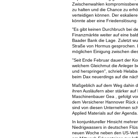
Zwischenwahlen kompromissbereit 
zu halten und die Chance zu erh
verteidigen können. Der eskalier
könnte aber eine Friedenslösung
"Es gibt keinen Durchbruch bei d
Finanzmärkte weiter auf eine bal
Baader Bank die Lage. Zuletzt w
Straße von Hormus gesprochen. L
möglichen Einigung zwischen di
"Seit Ende Februar dauert der Kon
welchem Gleichmut die Anleger b
und herspringen", schrieb Helaba
beim Dax neuerdings auf die näc
Maßgeblich auf dem Weg dahin dür
ihren Ausläufern aber stärker au
Maschinenbauer Gea , gefolgt v
dem Versicherer Hannover Rück 
sind von diesen Unternehmen sc
Applied Materials auf der Agenda.
In konjunktureller Hinsicht mehr
Niedrigwassers in deutschen Flüss
neuen Woche neben den US-Verbr