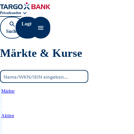
Geschäftsbereichnavigation. Aktuelle Auswahl:
Privatkunden
Login
Suche
Navigation öffnen
öffnen
Märkte & Kurse
Menü
Märkte
Aktien