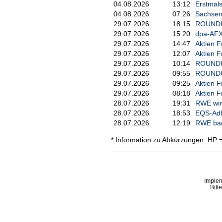
04.08.2026
13:12
Erstmals
04.08.2026
07:26
Sachsen-
29.07.2026
18:15
ROUNDUP/
29.07.2026
15:20
dpa-AFX
29.07.2026
14:47
Aktien F
29.07.2026
12:07
Aktien F
29.07.2026
10:14
ROUNDUP/
29.07.2026
09:55
ROUNDUP
29.07.2026
09:25
Aktien F
29.07.2026
08:18
Aktien F
28.07.2026
19:31
RWE wird
28.07.2026
18:53
EQS-Adho
28.07.2026
12:19
RWE bau
* Information zu Abkürzungen: HP 
Imple
Bitt