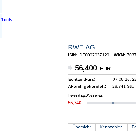
Tools
RWE AG
ISIN:
DE0007037129
WKN:
703
56,400
EUR
Echtzeitkurs:
07.08.26,
2
Aktuell gehandelt:
28.741 Stk.
Intraday-Spanne
55,740
Übersicht
Kennzahlen
Po