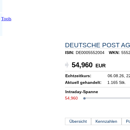
Tools
DEUTSCHE POST A
ISIN:
DE0005552004
WKN:
555
54,960
EUR
Echtzeitkurs:
06.08.26,
2
Aktuell gehandelt:
1.165 Stk.
Intraday-Spanne
54,960
Übersicht
Kennzahlen
Po