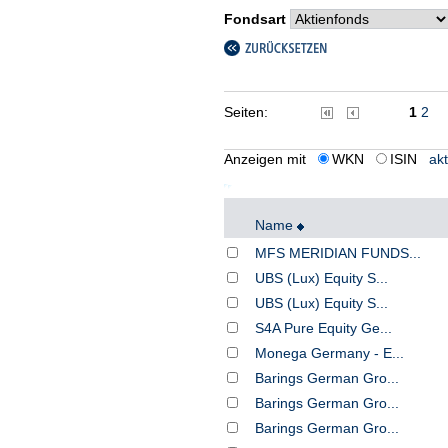
Fondsart
Seiten:
1
2
Anzeigen mit
WKN
ISIN
akt
Name
MFS MERIDIAN FUNDS...
UBS (Lux) Equity S...
UBS (Lux) Equity S...
S4A Pure Equity Ge...
Monega Germany - E...
Barings German Gro...
Barings German Gro...
Barings German Gro...