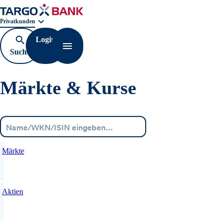
Geschäftsbereichnavigation. Aktuelle Auswahl:
Privatkunden
Login
Suche
Navigation öffnen
öffnen
Märkte & Kurse
Menü
Märkte
Aktien