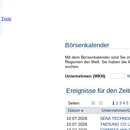
Tools
Börsenkalender
Mit dem Börsenkalender sind Sie 
Regionen der Welt. Sie haben die 
suchen.
Unternehmen (WKN)
W
Ereignisse für den Zei
Seiten:
1
2
3
4
5
Datum
Unternehmen/
10.07.2026
SENA TECHNOL
10.07.2026
TAESUNG CO 
10.07.2026
CYPRESS HOLD