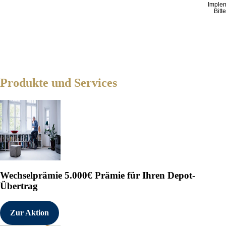
Imple
Bitt
Produkte und Services
Wechselprämie
5.000€ Prämie für Ihren Depot-
Übertrag
Zur Aktion