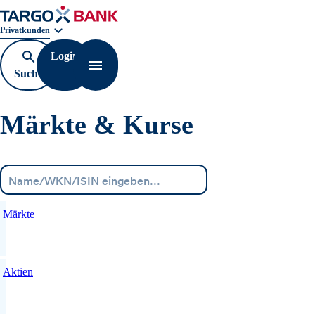
Geschäftsbereichnavigation. Aktuelle Auswahl:
Privatkunden
Login
Suche
Navigation öffnen
öffnen
Märkte & Kurse
Menü
Märkte
Aktien