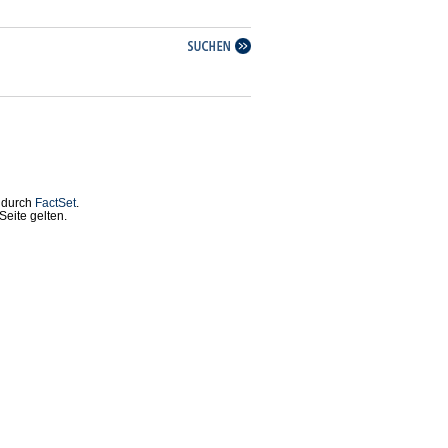
t durch
FactSet
.
eite gelten.