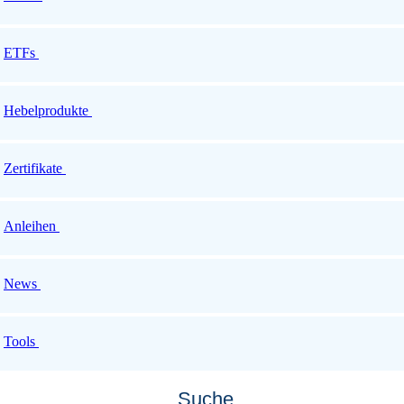
ETFs
Hebelprodukte
Zertifikate
Anleihen
News
Tools
Suche