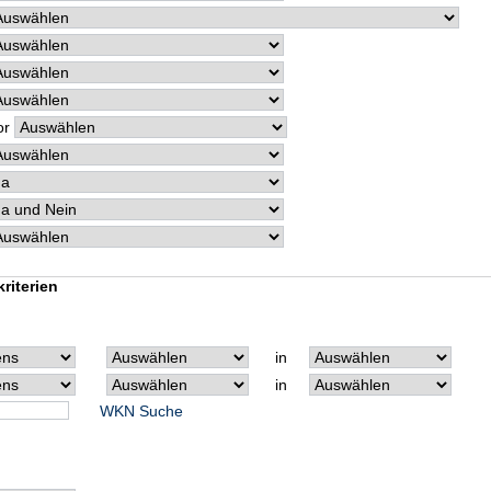
or
riterien
in
in
WKN Suche