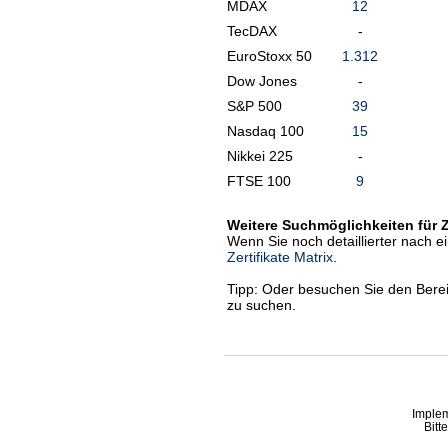
MDAX
12
TecDAX
-
EuroStoxx 50
1.312
Dow Jones
-
S&P 500
39
Nasdaq 100
15
Nikkei 225
-
FTSE 100
9
Weitere Suchmöglichkeiten für Ze
Wenn Sie noch detaillierter nach e
Zertifikate Matrix
.
Tipp: Oder besuchen Sie den Bere
zu suchen.
Imple
Bitt