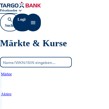
Geschäftsbereichnavigation. Aktuelle Auswahl:
Privatkunden
Login
Suche
Navigation öffnen
öffnen
Märkte & Kurse
Menü
Märkte
Aktien