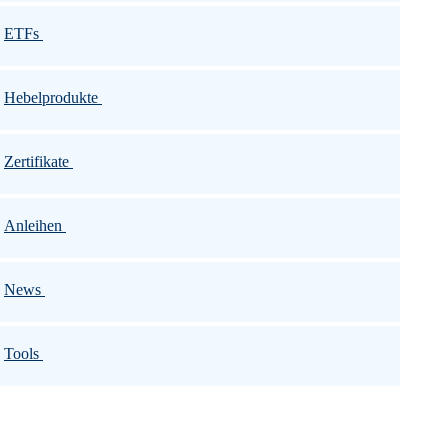
ETFs
Hebelprodukte
Zertifikate
Anleihen
News
Tools