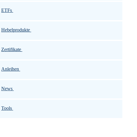
ETFs
Hebelprodukte
Zertifikate
Anleihen
News
Tools