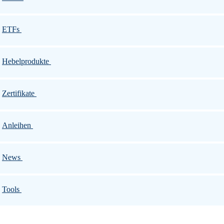
ETFs
Hebelprodukte
Zertifikate
Anleihen
News
Tools