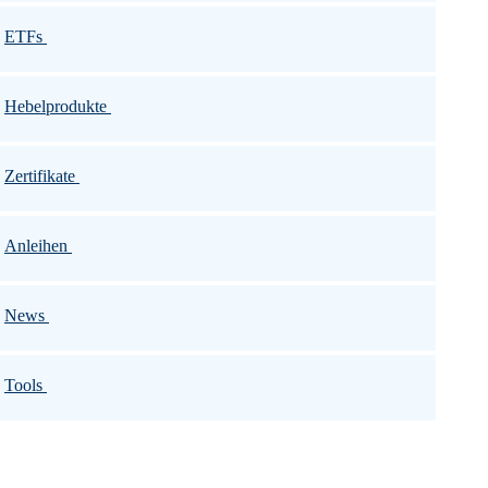
ETFs
Hebelprodukte
Zertifikate
Anleihen
News
Tools