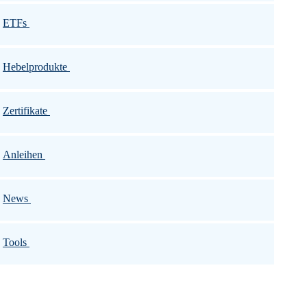
ETFs
Hebelprodukte
Zertifikate
Anleihen
News
Tools