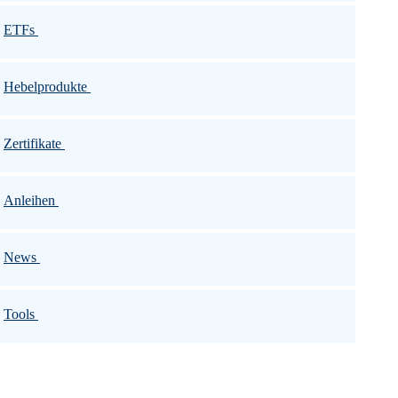
ETFs
Hebelprodukte
Zertifikate
Anleihen
News
Tools