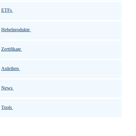
ETFs
Hebelprodukte
Zertifikate
Anleihen
News
Tools