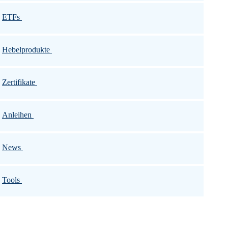
ETFs
Hebelprodukte
Zertifikate
Anleihen
News
Tools