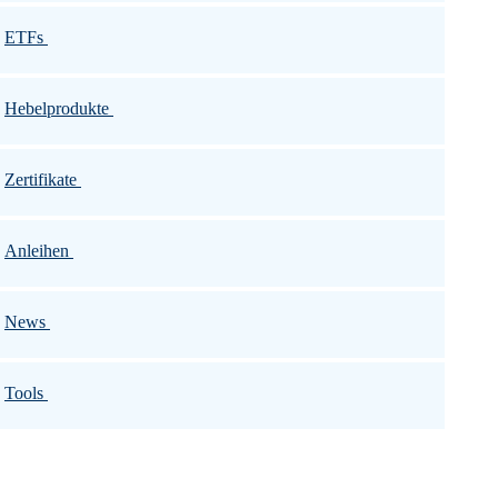
ETFs
Hebelprodukte
Zertifikate
Anleihen
News
Tools